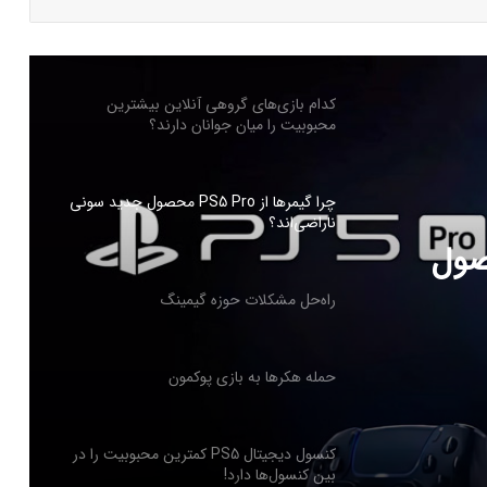
بازی‌های ویدیویی تا سه ساعت در روز تاثیر
منفی ندارد
کدام بازی‌های گروهی آنلاین بیشترین
محبوبیت را میان جوانان دارند؟
چرا گیمرها از PS5 Pro محصول جدید سونی
ناراضی‌اند؟
PS5 Pro محصول
راه‌حل مشکلات حوزه گیمینگ
حمله هکرها به بازی پوکمون
کنسول دیجیتال PS5 کمترین محبوبیت را در
بین کنسول‌ها دارد!