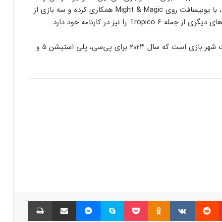
کنسول دیجیتال PS5 کمترین محبوبیت را در
لیمبیک که بیشتر با بازی‌های استراتژی شناخته می‌شود، با یوبیسافت روی Might & Magic همکاری کرده و سه بازی از
بین کنسول‌ها دارد!
را نیز در کارنامه خود دارد.
اینفوگرافیک: در سال ۲۰۲۵ منتظر این
بازی آینده Park Beyond یک عنوان شبیه‌سازی مدیریت شهر بازی است که سال ۲۰۲۳ برای پی‌سی، پلی استیشن ۵ و
بازی‌های ویدئویی جذاب باشید
رفع فیلتر گوگل پلی به حل مشکلات سازندگان
بازی‌ها کمک خواهد کرد؟
جذب سرمایه ۱۰ میلیون دلاری توسط شرکت
بازی‌سازی ترکیه‌ای از سوئد
شبکه پلی‌استیشن (PSN) دچار اختلالات
گسترده‌ای شد
پینتریست
Reddit
VKontakte
Odnoklassniki
پاکت
اسکایپ
مسنجر
اشتراک گذاری با ایمیل
چاپ