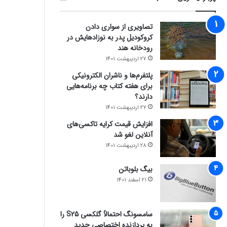
تصاویری از سواری دادن
کروکودیل پدر به نوزادهایش در
رودخانه هند
27 اردیبهشت 1401
پلتفرم‌ها و ناشران الکترونیکی
برای هفته کتاب چه برنامه‌هایی
دارند؟
27 اردیبهشت 1401
افزایش قیمت کرایه تاکسی‌های
آنلاین لغو شد
28 اردیبهشت 1401
بیگ بلوباتن
21 اسفند 1401
سامسونگ احتمالاً گلکسی S25 را
به پردازنده اختصاصی جدید