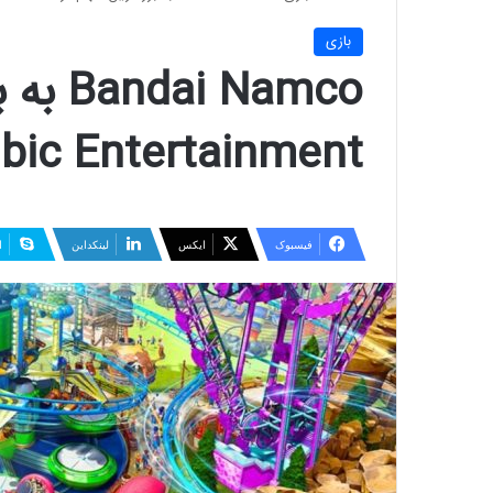
بازی
i Namco
Limbic Entertainment تبدی
فیسبوک
ایکس
لینکداین
ا