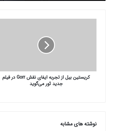
ک
ر
ی
س
ت
ی
ن
ب
ی
کریستین بیل از تجربه ایفای نقش Gorr در فیلم
ل
ا
جدید ثور می‌گوید
ز
ت
ج
ر
ب
ه
نوشته های مشابه
ا