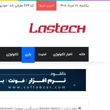
یکشنبه, 18 مرداد 1405
کشف جدید دانشمندان: برخی 
آخرین خبرها
خانه
اخبار تکنولوژی
امنيت
بازی
تکنولوژی
خانه
/
بازی
/
Bandai Namco به بزرگترین سهام‌دار Limbic Entertainment تبدیل شد