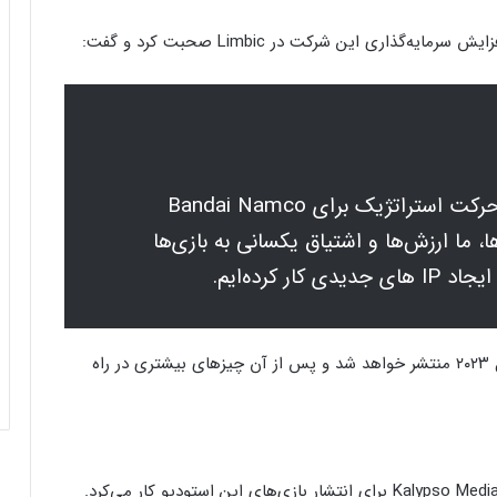
این سرمایه‌گذاری بسیار بیشتر از یک حرکت استراتژیک برای Bandai Namco
، ما ارزش‌ها و اشتیاق یکسانی به بازی‌ها
میلر در ادامه توضیح داد که بازی Park Beyond در سال ۲۰۲۳ منتشر خواهد شد و پس از آن چیزهای بیشتری در راه
قبل از همکاری با بندای نامکو، Limbic با یوبیسافت و Kalypso Media برای انتشار بازی‌های این استودیو کار می‌کرد.