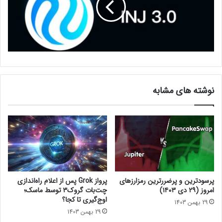
توکن‌های باقی‌مانده هم به صورت زیر است:
۱۰ درصد به ایردراپ، ۳۱٫۶۵ درصد به سرمایه‌گذاران و مشاوران، ۲۰
درصد به تیم، ۲۰ درصد به خزانه دائو، ۱۳٫۴۴ درصد به بنیاد رنزو و ۲٫۵
درصد به نقدینگی، اختصاص داده شده است.
لازم به ذکر است که توکن بومی اکوسیستم رنزو در ابتدا دارای نماد
نوشته های مشابه
اختصاری EZ بود، اما به دلیل سردرگمی جامعه کریپتو،
توسعه‌دهندگان پروژه و بایننس آن را به REZ تغییر دادند.
حتما بخوانید :
پرسودترین و پرضررترین رمزارزهای
پرواز Grok پس از اعلام راه‌اندازی
امروز (۲۹ دی ۱۴۰۳)
چت‌بات گروک۳ توسط ماسک؛
اوج‌گیری تا کجا؟
29 بهمن 1403
29 بهمن 1403