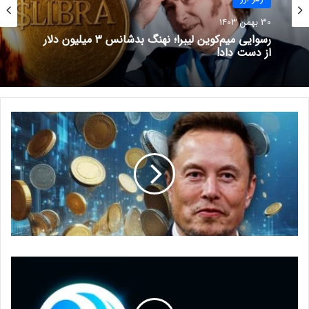
با ۱۰ هزار تومان ترید رو شروع کن!
30 بهمن 1403
تو ارزپلاس میتونی فقط با ۱۰ هزار تومان و با کارمزد صفر، همه
رسوایی میم‌کوین لیبرا؛ نهنگ بدشانس ۳ میلیون دلار
ارزهای دیجیتال رو ترید کنی!
از دست داد!
شروع
حال، با راه‌اندازی این پروژه از طریق سرویس لانچ‌پول بایننس،
کاربران می‌توانند توکن‌های BNB و FDUSD خود را در استخرهای
جداگانه استیک کرده و توکن REZ را در یک دوره شش روزه که از
امروز ۲۴ آوریل ساعت ۰۰:۰۰ (به وقت UTC) آغاز شده، فارم کنند.
این فرآیند استیکینگ و فارمینگ، نه تنها توزیع این توکن جدید را
تسهیل می‌کند، بلکه کاربران را هم به مشارکت فعال در اکوسیستم
رنزو تشویق می‌نماید.
بر اساس توکنومیک رنزو، ۲٫۵ درصد از توکن‌‌های REZ به عرضه از
طریق سرویس لانچ‌پول بایننس اختصاص یافته است. توزیع