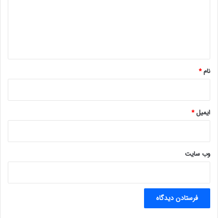
گ
ا
ه
*
نام
*
ایمیل
*
وب‌ سایت