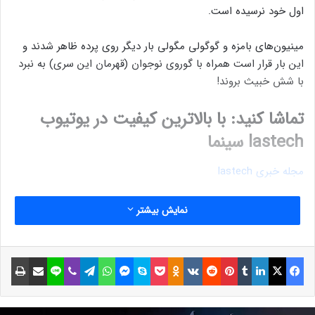
اول خود نرسیده است.
مینیون‌های بامزه و گوگولی مگولی بار دیگر روی پرده ظاهر شدند و
این بار قرار است همراه با گوروی نوجوان (قهرمان این سری) به نبرد
با شش خبیث بروند!
تماشا کنید: با بالاترین کیفیت در یوتیوب
lastech سینما
مجله خبری lastech
نوشته های مشابه
نمایش بیشتر
سگا اولین بازی بلاکچین محور خود
فیسبوک
ایکس
لینکداین
تامبلر
پینتریست
Reddit
VKontakte
Odnoklassniki
پاکت
اسکایپ
مسنجر
واتس آپ
تلگرام
وایبر
لاین
اشتراک گذاری با ایمیل
چاپ
را معرفی کرد
9 مهر 1401