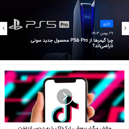
فروش جهانی Minions: The Rise
of Gru از ۷۵۰ میلیون دلار گذشت
18 مرداد 1401
بازی
29 بهمن 1403
فیلمنقد فیلم
چرا گیمرها از PS5 Pro محصول جدید سونی
ناراضی‌اند؟
چ
ا
ل
ش
م
ر
گ
ب
ا
چالش مرگبار بیهوشی تیک‌تاک را به دردسر انداخت
ر