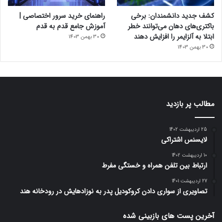
کشف جدید دانشمندان: برخی
راهنمای خرید سرور اختصاصی |
باکتری‌های دهان می‌توانند خطر
آموزش جامع قدم به قدم
ابتلا به آلزایمر را افزایش دهند
30 بهمن 1403
30 بهمن 1403
مطالب پر بازدید
25 اردیبهشت 1402
لایسنس اشتراکی
10 اردیبهشت 1402
ارتباط بین تلفن همراه و خستگی مفرط
27 اردیبهشت 1401
تصاویری از سواری دادن کروکودیل پدر به نوزادهایش در رودخانه هند
آخرین پست های بازبینی شده