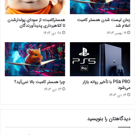
ا
ل
ن
ر
د
ه
زمان لیست شدن همستر کامبت
همسترکامبت؛ از سودای پولدارشدن
ا
ا
اعلام شد
تا کلاهبرداری پدیدآورندگان
خ
ی
19 بهمن 1403
28 دی 1403
ت
ن
ی
ن
ت
ن
د
و
س
PS5 PRO با تأخیر روانه بازار
چرا همستر کامبت بالا نمی‌آید؟
و
می‌شود
13 دی 1403
ی
14 دی 1403
ی
چ
پ
ش
دیدگاهتان را بنویسید
ت
ی