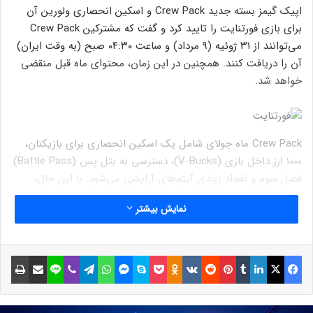
اپیک گیمز بسته جدید Crew Pack و اسکین انحصاری ولورین آن
برای بازی فورتنایت را تایید کرد و گفت که مشترکین Crew Pack
می‌توانند از ۳۱ ژوئیه (۹ مرداد) و ساعت ۰۴:۳۰ صبح (به وقت ایران)
آن را دریافت کنند. همچنین در این زمان، محتوای ماه قبل منقضی
خواهد شد.
Crew Pack ماه جولای شامل یک اسکین انحصاری برای بازیکنان،
۱۰۰۰ ارز داخل بازی (V-Bucks)، دسترسی به بتل پس (Battle Pass)
فصل سوم و تعداد زیادی آیتم‌های آرایشی می‌شود. با این حال،
دریافت اشتراک Crew Pack فورتنایت در ماه ۱۱.۹۹ دلار هزینه دارد.
نمایش بیشتر
مطلب پیشنهادی:
۱۴ دوست و دشمن مون نایت
شخصیت‌هایی در کنار/
در برابر شوالیه ماه
فیسبوک
ایکس
لینکداین
تامبلر
پینتریست
Reddit
VKontakte
Odnoklassniki
پاکت
اسکایپ
مسنجر
واتس آپ
تلگرام
وایبر
لاین
اشتراک گذاری با ایمیل
چاپ
نوشته های مشابه