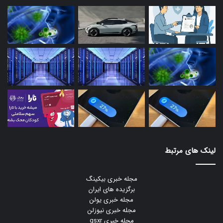
لینک های مرتبط
مجله خبری بیکینگ
برگزیده های ایران
مجله خبری یولن
مجله خبری نیوزلن
مجله خبری gsxr