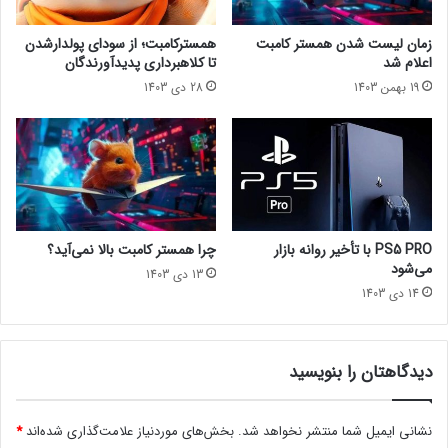
تماشا از یوتیوب lastech پلاس
ا
ر
مجله خبری lastech
ر
د
زمان لیست شدن همستر کامبت
همسترکامبت؛ از سودای پولدارشدن
ج
ا
اعلام شد
تا کلاهبرداری پدیدآورندگان
ه
ر
19 بهمن 1403
28 دی 1403
اپیک گیمزفورتنایتمارول
ا
ا
ن
ن
ی
ب
ا
و
ی
ک
ی
PS5 PRO با تأخیر روانه بازار
چرا همستر کامبت بالا نمی‌آید؟
پ
می‌شود
13 دی 1403
د
14 دی 1403
ی
ا
ی
ا
دیدگاهتان را بنویسید
خ
ت
نشانی ایمیل شما منتشر نخواهد شد.
بخش‌های موردنیاز علامت‌گذاری شده‌اند
*
ص