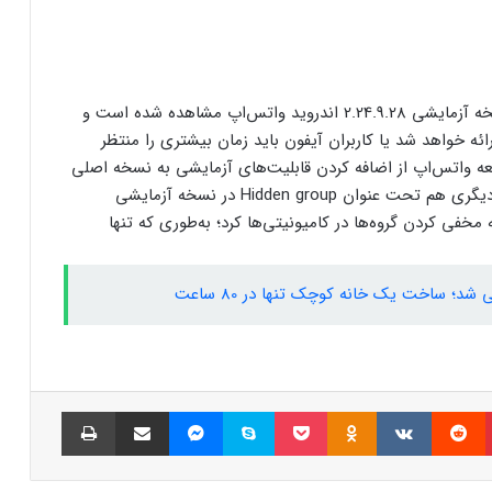
کاربران از مشکلات کابل شارژ گلکسی S25
اولترا و پلاس خبر می‌دهند
ویژگی ارسال پیام بدون نیاز به ذخیره شماره فعلاً در نسخه آزمایشی 2.24.9.28 اندروید واتس‌اپ مشاهده شده است و
 که آیا به‌صورت همزمان برای iOS هم ارائه خواهد شد یا کاربران آیفون باید زمان بیشتری را منتظر
ه واتس‌اپ از اضافه کردن قابلیت‌های آزمایشی به نسخه اصلی
پاداش خرید شما با تارا، سهم سلامتی کودکان
محک می‌­شود
بوده‌ایم و احتمال چنین رخدادی هم وجود دارد. ویژگی دیگری هم تحت عنوان Hidden group در نسخه آزمایشی
خفی کردن گروه‌ها در کامیونیتی‌ها کرد؛ به‌طوری که تنها
پاداش خرید شما با تارا، سهم سلامتی کودکان
محک می‌­شود
د؛ ساخت یک خانه کوچک تنها در 80 ساعت
آیا جک دورسی خالق بیت‌کوین است؟
فرضیه‌ای جدید درباره هویت ساتوشی ناکاموتو
پینتریست
Reddit
VKontakte
Odnoklassniki
پاکت
اسکایپ
مسنجر
اشتراک گذاری با ایمیل
چاپ
کیا EV4 معرفی شد؛ خودرو الکتریکی عجیب و
جذاب کره‌ای‌ها