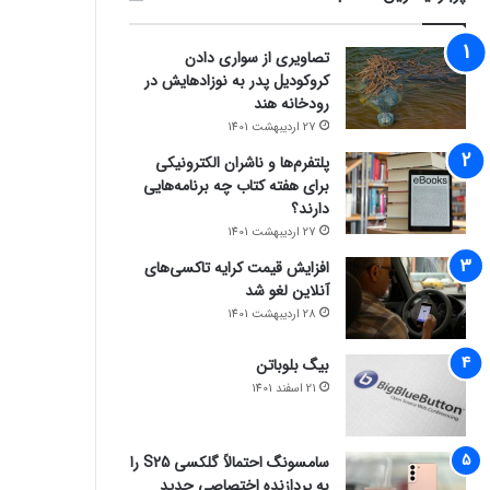
تصاویری از سواری دادن
کروکودیل پدر به نوزادهایش در
رودخانه هند
27 اردیبهشت 1401
پلتفرم‌ها و ناشران الکترونیکی
برای هفته کتاب چه برنامه‌هایی
دارند؟
27 اردیبهشت 1401
افزایش قیمت کرایه تاکسی‌های
آنلاین لغو شد
28 اردیبهشت 1401
بیگ بلوباتن
21 اسفند 1401
سامسونگ احتمالاً گلکسی S25 را
به پردازنده اختصاصی جدید