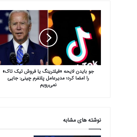
ج
و
ب
ا
ی
د
ن
ل
ا
جو بایدن لایحه «فیلترینگ یا فروش تیک تاک»
ی
ح
را امضا کرد؛ مدیرعامل پلتفرم چینی: جایی
ه
نمی‌رویم
«
ف
ی
ل
ت
نوشته های مشابه
ر
ی
ن