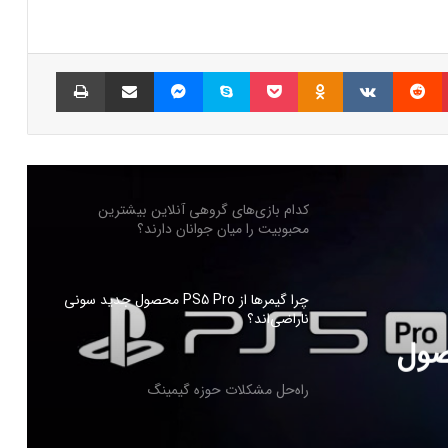
شبکه پلی‌استیشن (PSN) دچار اختلالات
گسترده‌ای شد
پینتریست
Reddit
VKontakte
Odnoklassniki
پاکت
اسکایپ
مسنجر
اشتراک گذاری با ایمیل
چاپ
بازی‌های ویدیویی تا سه ساعت در روز تاثیر
منفی ندارد
کدام بازی‌های گروهی آنلاین بیشترین
محبوبیت را میان جوانان دارند؟
چرا گیمرها از PS5 Pro محصول جدید سونی
ناراضی‌اند؟
PS5 Pro محصول
راه‌حل مشکلات حوزه گیمینگ