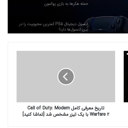
حمله هکرها به بازی پوکمون
کنسول دیجیتال PS5 کمترین محبوبیت را در
بین کنسول‌ها دارد!
اینفوگرافیک: در سال ۲۰۲۵ منتظر این
ت
بازی‌های ویدئویی جذاب باشید
ا
ر
ی
رفع فیلتر گوگل پلی به حل مشکلات سازندگان
خ
بازی‌ها کمک خواهد کرد؟
م
ع
ر
جذب سرمایه ۱۰ میلیون دلاری توسط شرکت
ف
بازی‌سازی ترکیه‌ای از سوئد
تاریخ معرفی کامل Call of Duty: Modern
ی
ک
Warfare 2 با یک تیزر مشخص شد [تماشا کنید]
ا
م
شبکه پلی‌استیشن (PSN) دچار اختلالات