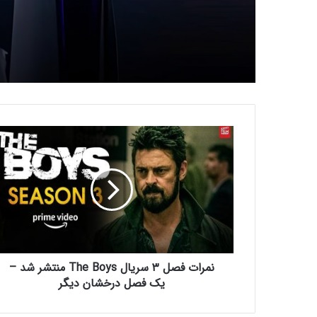
ن
م
ر
ا
ت
ف
ص
ل
۳
نمرات فصل ۳ سریال The Boys منتشر شد –
س
ر
یک فصل درخشان دیگر
ی
ا