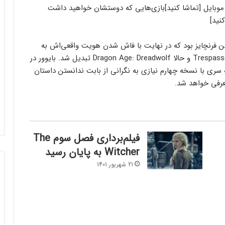
موبایل [تماشا کنید]
بازی‌هایی که دوستشان خواهید داشت
رنچایز بود که در نهایت با فاش شدن هویت واقعی‌اش به
عنوان Dread Wolf، به شخصیت منفی بسته الحاقی Trespasser و حالا Dragon Age: Dreadwolf تبدیل شد. بایوور در
ه سری با نسخه چهارم نیازی به نگرانی از بابت ندانستن داستان
فیلم‌برداری فصل سوم The
Witcher به پایان رسید
21 شهریور 1401