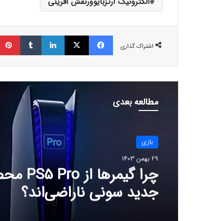
الکترونیک آرتزبایوورنقش آفرینی
فیسبوک
ایکس
لینکداین
تامبلر
اشتراک گذاری
مطالعه بعدی
بازی
29 بهمن 1403
چرا گیمرها از 
جدید سونی ناراضی‌اند؟