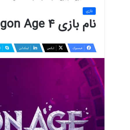
بازی
نام بازی Dragon Age 4 رسما مشخص شد
فیسبوک
ایکس
لینکداین
ا