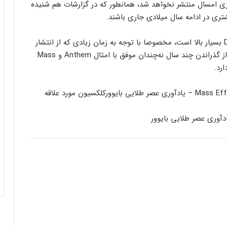
ازی امسال منتشر نخواهد شد، همانطور که در گزارشات هم شنیده
شتری در ادامه سال میلادی جاری باشند.
هیجان بین طرفداران این سری برای ادامه Dragon Age بسیار بالا است، مخصوصا با توجه به زمان زیادی که از انتشار
آخرین نسخه سری گذشته. از طرف دیگر هم بایوور بعد از گذراندن چند سال نه‌چندان موفق با امثال Anthem و Mass
کنسول دیجیتال PS5 کمترین محبوبیت را در
بین کنسول‌ها دارد!
کلکسیون مورد علاقه
اینفوگرافیک: در سال ۲۰۲۵ منتظر این
بازی‌های ویدئویی جذاب باشید
رفع فیلتر گوگل پلی به حل مشکلات سازندگان
بازی‌ها کمک خواهد کرد؟
جذب سرمایه ۱۰ میلیون دلاری توسط شرکت
بازی‌سازی ترکیه‌ای از سوئد