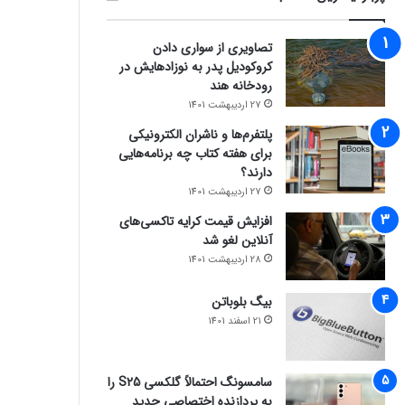
تصاویری از سواری دادن
کروکودیل پدر به نوزادهایش در
رودخانه هند
27 اردیبهشت 1401
پلتفرم‌ها و ناشران الکترونیکی
برای هفته کتاب چه برنامه‌هایی
دارند؟
27 اردیبهشت 1401
افزایش قیمت کرایه تاکسی‌های
آنلاین لغو شد
28 اردیبهشت 1401
بیگ بلوباتن
21 اسفند 1401
سامسونگ احتمالاً گلکسی S25 را
به پردازنده اختصاصی جدید