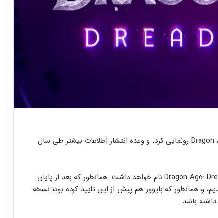
بایوور دقایقی پیش رسما از نام بازی مورد انتظار Dragon Age 4 رونمایی کرد، و وعده انتشار اطلاعات بیشتر طی سال
با اعلام رسمی، نسخه چهارم سری «عصر اژدها» Dragon Age: Dreadwolf نام خواهد داشت. همانطور که بعد از پایان
سری یعنی Dragon Age: Inquisition فهمیدیم، و همانطور که بایوور هم پیش از این تایید کرده بود، نسخه
اشته باشد.