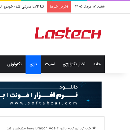
شنبه, 17 مرداد 1405
کشف جدید دانشمندان: برخی باک
آخرین خبرها
خانه
اخبار تکنولوژی
امنيت
بازی
تکنولوژی
خانه
/
بازی
/
نام بازی Dragon Age 4 رسما مشخص شد