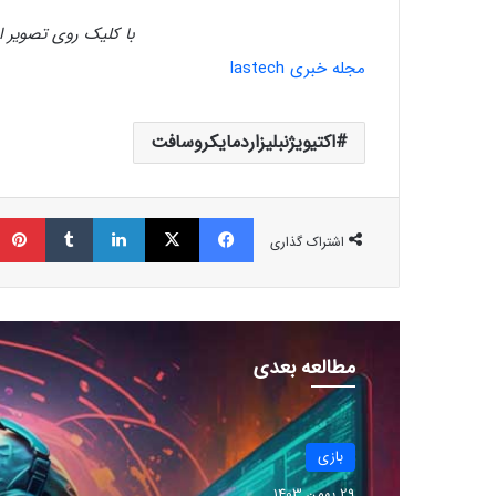
با کلیک روی تصویر ا
مجله خبری lastech
اکتیویژنبلیزاردمایکروسافت
فیسبوک
ایکس
لینکداین
تامبلر
اشتراک گذاری
مطالعه بعدی
بازی
29 بهمن 1403