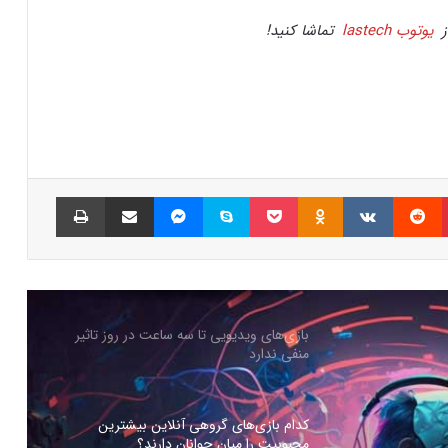
ز
یوتوب lastech
تماشا کنید!
جذب سرمایه ۱۰ میلیون دلاری توسط شرکت
بازی‌سازی ترکیه‌ای از سوئد
شبکه پلی‌استیشن (PSN) دچار اختلالات
گسترده‌ای شد
پینتریست
Reddit
VKontakte
Odnoklassniki
پاکت
اسکایپ
مسنجر
اشتراک گذاری با ایمیل
چاپ
بازی‌های ویدیویی تا سه ساعت در روز تاثیر
منفی ندارد
کدام بازی‌های گروهی آنلاین بیشترین
محبوبیت را میان جوانان دارند؟
چرا گیمرها از PS5 Pro محصول جدید سونی
ناراضی‌اند؟