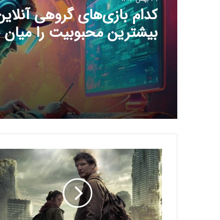
چرا گیمرها از 
جدید سونی ناراضی‌اند؟
د
ا
س
ت
ا
ن
س