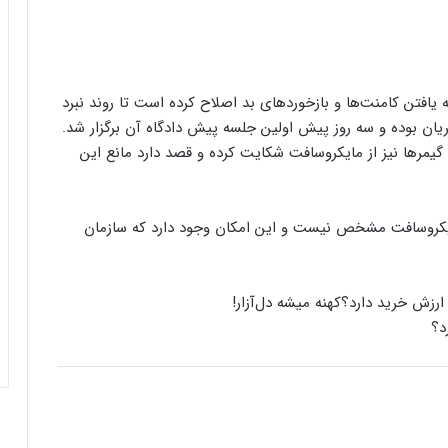
 یافتن کامنت‌ها و بازخوردهای بد اصلاح کرده است تا روند نبرد
د حقوقی در جریان بوده و سه روز پیش اولین جلسه پیش دادگاه آن برگزار شد.
گیمرها نیز از مایکروسافت شکایت کرده‌ و قصد دارد مانع این
ایکروسافت مشخص نیست و این امکان وجود دارد که سازمان
کنسول دیجیتال PS5 کمترین محبوبیت را در
بین کنسول‌ها دارد!
کهنه میشه دل‌آزار!
اینفوگرافیک: در سال ۲۰۲۵ منتظر این
بازی‌های ویدئویی جذاب باشید
رفع فیلتر گوگل پلی به حل مشکلات سازندگان
بازی‌ها کمک خواهد کرد؟