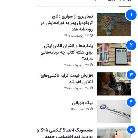
تصاویری از سواری دادن
کروکودیل پدر به نوزادهایش در
رودخانه هند
27 اردیبهشت 1401
پلتفرم‌ها و ناشران الکترونیکی
برای هفته کتاب چه برنامه‌هایی
دارند؟
27 اردیبهشت 1401
افزایش قیمت کرایه تاکسی‌های
آنلاین لغو شد
28 اردیبهشت 1401
بیگ بلوباتن
21 اسفند 1401
سامسونگ احتمالاً گلکسی S25 را
به پردازنده اختصاصی جدید