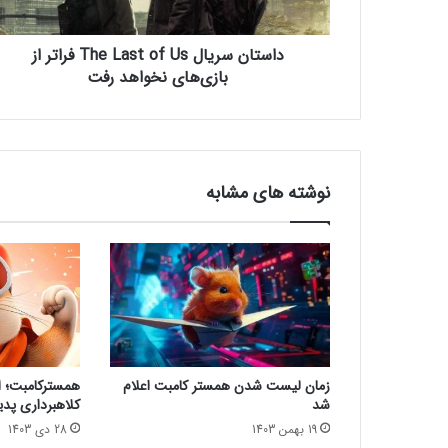
ر
ی
داستان سریال The Last of Us فراتر از
ا
ل
بازی‌های نخواهد رفت
T
h
e
L
a
نوشته های مشابه
s
t
o
f
U
s
ف
ر
ا
زمان لیست شدن همستر کامبت اعلام
همسترکامبت؛ از
ت
شد
کلاهبرداری پدی
ر
19 بهمن 1403
28 دی 1403
ا