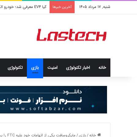
شنبه, 17 مرداد 1405
کیا EV4 معرفی شد؛ خودرو الکتریکی عجیب و جذاب کره‌ای‌ها
آخرین خبرها
خانه
اخبار تکنولوژی
امنيت
بازی
تکنولوژی
خانه
/
بازی
/
مایکروسافت یکی از اتهامات خود علیه FTC را پس می‌گیرد