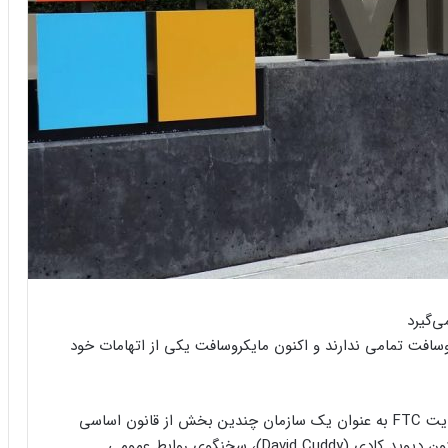
وسافت تمامی ندارند و اکنون مایکروسافت یکی از اتهامات خود
در آخرین روزهای سال ۲۰۲۲ این شرکت ادعا کرد که شکایت FTC به عنوان یک سازمان چندین بخش از قانون اساسی
آمریکا از جمله ماده ۳ و متمم پنجم را نقض می‌کند. اکنون دیوید کادی (David Cuddy)، سخنگوی روابط عمومی