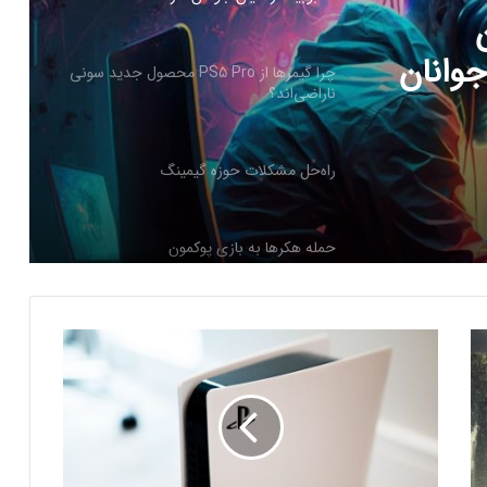
PS5 Pro محصول
راه‌حل مشکلات حوزه گیمینگ
حمله هکرها به بازی پوکمون
کنسول دیجیتال PS5 کمترین محبوبیت را در
بین کنسول‌ها دارد!
اینفوگرافیک: در سال ۲۰۲۵ منتظر این
ا
بازی‌های ویدئویی جذاب باشید
س
ت
ف
رفع فیلتر گوگل پلی به حل مشکلات سازندگان
ا
بازی‌ها کمک خواهد کرد؟
د
ه