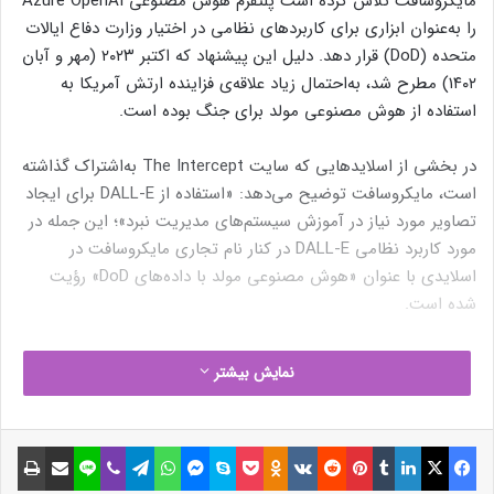
مایکروسافت تلاش کرده است پلتفرم هوش مصنوعی Azure OpenAI
را به‌عنوان ابزاری برای کاربردهای نظامی در اختیار وزارت دفاع ایالات‌
متحده (DoD) قرار دهد. دلیل این پیشنهاد که اکتبر ۲۰۲۳ (مهر و آبان
۱۴۰۲) مطرح شد، به‌احتمال زیاد علاقه‌ی فزاینده ارتش آمریکا به
استفاده از هوش مصنوعی مولد برای جنگ بوده است.
در بخشی از اسلایدهایی که سایت The Intercept به‌اشتراک گذاشته
است، مایکروسافت توضیح می‌دهد: «استفاده از DALL-E برای ایجاد
تصاویر مورد نیاز در آموزش سیستم‌های مدیریت نبرد»؛ این جمله در
مورد کاربرد نظامی DALL-E در کنار نام تجاری مایکروسافت در
اسلایدی با عنوان «هوش مصنوعی مولد با داده‌های DoD» رؤیت
شده است.
مایکروسافت اکنون به بسیاری از ابزارهای OpenAI ازجمله DALL-E
نمایش بیشتر
دسترسی دارد. نکته‌ی مهم درمورد استفاده‌ی نظامی این است که
بخش Azure مایکروسافت دیگر الزامی به پیروی از مأموریت کلی
OpenAI ندارد؛ جایی‌که این سازمان تضمین می‌دهد هوش مصنوعی
فیسبوک
ایکس
لینکداین
تامبلر
پینتریست
Reddit
VKontakte
Odnoklassniki
پاکت
اسکایپ
مسنجر
واتس آپ
تلگرام
وایبر
لاین
اشتراک گذاری با ایمیل
چاپ
در راستای منافع همه‌ی انسان‌ها به‌کار گرفته شود.