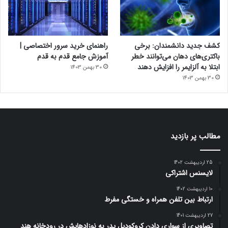
کشف جدید دانشمندان: برخی
راهنمای خرید سرور اختصاصی |
باکتری‌های دهان می‌توانند خطر
آموزش جامع قدم به قدم
ابتلا به آلزایمر را افزایش دهند
30 بهمن 1403
30 بهمن 1403
مطالب پر بازدید
25 اردیبهشت 1402
لایسنس اشتراکی
10 اردیبهشت 1402
ارتباط بین تلفن همراه و خستگی مفرط
27 اردیبهشت 1401
تصاویری از سواری دادن کروکودیل پدر به نوزادهایش در رودخانه هند