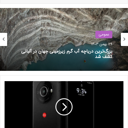
سیاست‌های OpenAI، استفاده از سرویس‌هایش را برای
آسیب‌رساندن به دیگران یا جاسوسی ممنوع می‌کند، اما مایکروسافت
این ابزارها را تحت حمایت سازمانی خود ارائه می‌دهد. این شرکت
طی دهه‌های گذشته همکاری‌های متعددی با نیروهای مسلح آمریکا
داشته است.
عمومی
عمومی
29 بهمن 1403
نوشته های مشابه
29 بهمن 1403
ترامپ: کارخانه‌های اینتل باید آمریکایی بمانند؛ آینده
همکاری با TSMC در هاله‌ای از ابهام
موتو G64 رونمایی شد؛ اولین گوشی
دنیا با پردازنده Dimensity 7025
بزرگ‌ترین دریاچه آب گرم زیرزمینی جهان در آلبانی
گ
24 فروردین 1403
کشف شد
و
از آینه‌ جادویی تا خرگوش رباتیک؛
ش
ی
جذاب‌ترین پروژه‌هایی که تاکنون به
د
کمک رزبری پای ساخته شده‌اند
و
28 اردیبهشت 1401
ر
ب