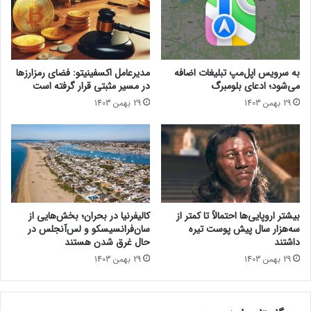
ا
ن
ب
و
ا
ا
پ
ع
ر
خ
به سرویس اپل‌مپ تبلیغات اضافه
مدیرعامل اکسفینیتو:‌ فضای رمزارزها
د
د
می‌شود؛ ادعای بلومبرگ
در مسیر مثبتی قرار گرفته است
ا
م
29 بهمن 1403
29 بهمن 1403
ز
ا
ن
ت
د
خ
ه
و
پ
د
ر
ر
چ
و
م
بیشتر اروپایی‌ها احتمالاً تا کمتر از
کالیفرنیا در بحران؛ بخش‌هایی از
د
سه‌هزار سال پیش پوست تیره
سان‌فرانسیسکو و لس‌آنجلس در
ا
داشتند
حال غرق شدن هستند
ر
29 بهمن 1403
29 بهمن 1403
ن
س
ل