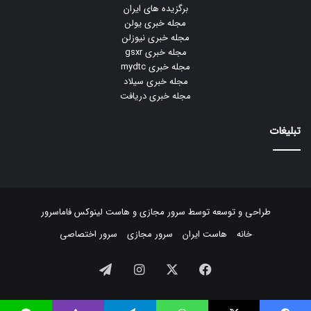
برگزیده های ایران
مجله خبری یولن
مجله خبری نیوزلن
مجله خبری gsxr
مجله خبری mydtc
مجله خبری سیلاد
مجله خبری دریافت
تبلیغات
طراحی و توسعه توسط
سرور مجازی
و
هاست لینوکس
فاماسرور
خانه
هاست ایران
سرور مجازی
سرور اختصاصی
فیسبوک
ایکس
اینستاگرام
تلگرام