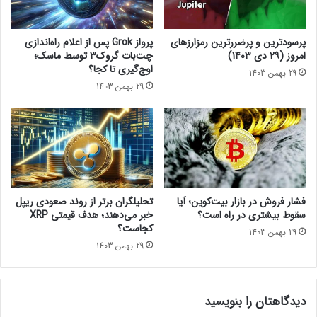
ل
ب
اخبار کوتاه
ا
پرسودترین و پرضررترین رمزارزهای
پرواز Grok پس از اعلام راه‌اندازی
ز
امروز (۲۹ دی ۱۴۰۳)
چت‌بات گروک۳ توسط ماسک؛
ی
اوج‌گیری تا کجا؟
29 بهمن 1403
ک
29 بهمن 1403
ن
ا
ن
م
ح
ل
ی
ب
فشار فروش در بازار بیت‌کوین؛ آیا
تحلیلگران برتر از روند صعودی ریپل
ر
سقوط بیشتری در راه است؟
خبر می‌دهند؛ هدف قیمتی XRP
ا
کجاست؟
29 بهمن 1403
ی
29 بهمن 1403
ت
س
ت
دیدگاهتان را بنویسید
ب
ا