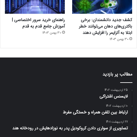
کشف جدید دانشمندان: برخی
راهنمای خرید سرور اختصاصی |
باکتری‌های دهان می‌توانند خطر
آموزش جامع قدم به قدم
ابتلا به آلزایمر را افزایش دهند
30 بهمن 1403
30 بهمن 1403
مطالب پر بازدید
25 اردیبهشت 1402
لایسنس اشتراکی
10 اردیبهشت 1402
ارتباط بین تلفن همراه و خستگی مفرط
27 اردیبهشت 1401
تصاویری از سواری دادن کروکودیل پدر به نوزادهایش در رودخانه هند