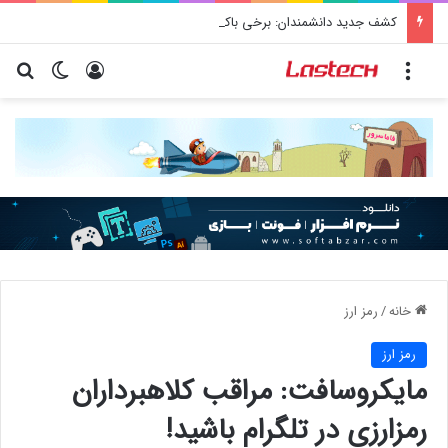
کشف جدید دانشمندان: برخی باکتری‌های دهان می‌توانند خطر ابتلا به آلزایمر را افزایش دهند
منو
ورود
تغییر پو
جس
خانه
/
رمز ارز
رمز ارز
مایکروسافت: مراقب کلاهبرداران
رمزارزی در تلگرام باشید!