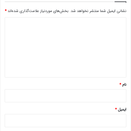
ز
نشانی ایمیل شما منتشر نخواهد شد.
بخش‌های موردنیاز علامت‌گذاری شده‌اند
*
ی
ج
د
د
ی
ی
د
د
S
گ
t
a
ا
r
ه
W
a
*
r
نام
*
s
ا
س
ت
ایمیل
*