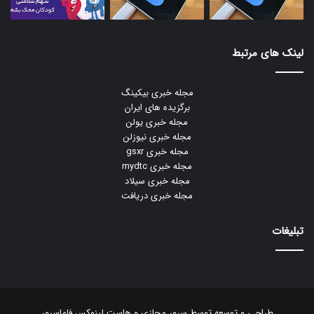
لینک های مرتبط
مجله خبری بیکینگ
برگزیده های ایران
مجله خبری یولن
مجله خبری نیوزلن
مجله خبری gsxr
مجله خبری mydtc
مجله خبری سیلاد
مجله خبری دریافت
تبلیغات
طراحی و توسعه توسط
سرور مجازی
و
هاست لینوکس
فاماسرور