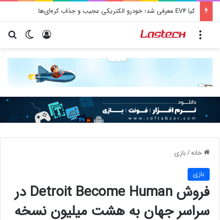
کشف جدید دانشمندان: برخی باکتری‌های دهان می‌توانند خطر ابتلا به آلزایمر را افزایش دهند
منو
ورود
تغییر پو
جس
خانه
/
بازی
بازی
فروش Detroit Become Human در
سراسر جهان به هشت میلیون نسخه