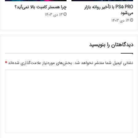
ر
PS5 PRO با تأخیر روانه بازار
چرا همستر کامبت بالا نمی‌آید؟
ج
می‌شود
13 دی 1403
د
14 دی 1403
ی
م
و
ا
دیدگاهتان را بنویسید
ج
ه
نشانی ایمیل شما منتشر نخواهد شد.
بخش‌های موردنیاز علامت‌گذاری شده‌اند
*
ا
س
د
ت
ی
د
گ
ا
ه
*