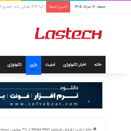
جمعه, 16 مرداد 1405
کشف جدید دانشمندان: برخی با
آخرین خبرها
خانه
اخبار تکنولوژی
امنيت
بازی
تکنولوژی
خانه
/
بازی
/
فروش فرنچایز Mega Man از ۳۸ میلیون نسخه عبور کرد