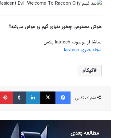
هوش مصنوعی چطور دنیای گیم رو عوض می‌کنه؟
تماشا از یوتیوب lastech پلاس
مجله خبری lastech
کپکام
فیسبوک
ایکس
لینکداین
تامبلر
اشتراک گذاری
مطالعه بعدی