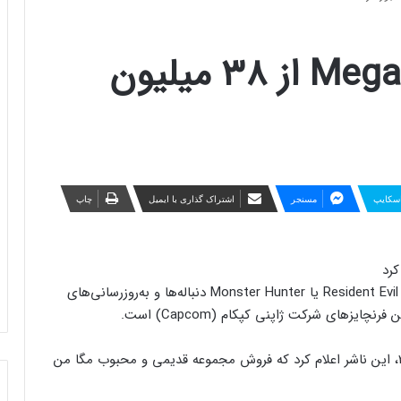
فروش فرنچایز Mega Man از ۳۸ میلیون
سکایپ
مسنجر
اشتراک گذاری با ایمیل
چاپ
سری مگا من (Mega Man) ممکن است به اندازه سری Resident Evil یا Monster Hunter دنباله‌ها و به‌روزرسانی‌های
یزهای شرکت ژاپنی کپکام (Capcom) است.
چرا که در نتایج مالی اخیر سه ماهه اول سال مالی ۲۰۲۲، این ناشر اعلام کرد که فروش مجموعه قدیمی و محبوب مگا من