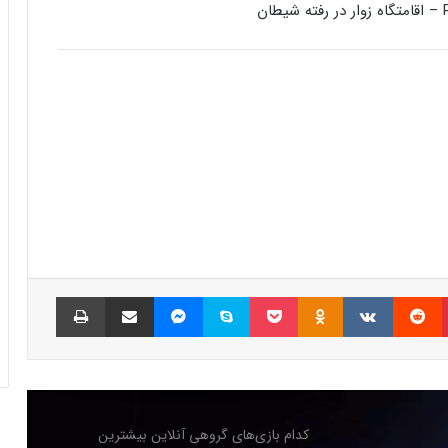
بازی‌های ویدئویی جذاب باشید
رفع فیلتر گوگل پلی به حل مشکلات سازندگان
بازی‌ها کمک خواهد کرد؟
جذب سرمایه ۱۰ میلیون دلاری توسط شرکت
بازی‌سازی ترکیه‌ای از سوئد
شبکه پلی‌استیشن (PSN) دچار اختلالات
گسترده‌ای شد
پینتریست
Reddit
VKontakte
Odnoklassniki
پاکت
اسکایپ
مسنجر
اشتراک گذاری با ایمیل
چاپ
بازی‌های ویدیویی تا سه ساعت در روز تاثیر
منفی ندارد
کدام بازی‌های گروهی آنلاین بیشترین