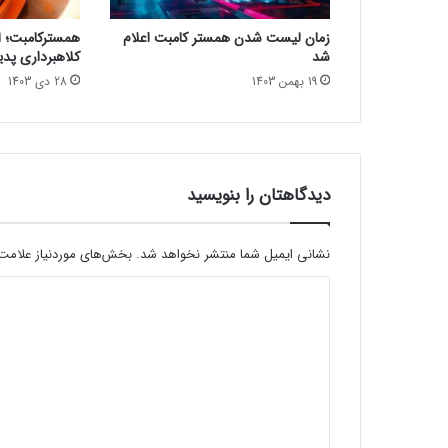
ع
ث
زمان لیست شدن همستر کامبت اعلام
همسترکامبت؛ از
ت
شد
کلاهبرداری پدی
و
19 بهمن 1403
28 دی 1403
ق
ف
ف
ی
ل
م
دیدگاهتان را بنویسید
ب
ر
د
نشانی ایمیل شما منتشر نخواهد شد.
بخش‌های موردنیاز علامت‌
ا
د
ر
ی
ی
ف
د
ص
ل
گ
س
ا
و
ه
م