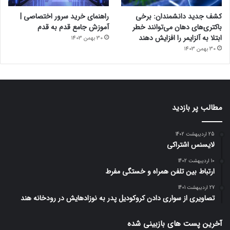
کشف جدید دانشمندان: برخی
راهنمای خرید سرور اختصاصی |
باکتری‌های دهان می‌توانند خطر
آموزش جامع قدم به قدم
ابتلا به آلزایمر را افزایش دهند
30 بهمن 1403
30 بهمن 1403
مطالب پر بازدید
25 اردیبهشت 1402
لایسنس اشتراکی
10 اردیبهشت 1402
ارتباط بین تلفن همراه و خستگی مفرط
27 اردیبهشت 1401
تصاویری از سواری دادن کروکودیل پدر به نوزادهایش در رودخانه هند
آخرین پست های بازبینی شده