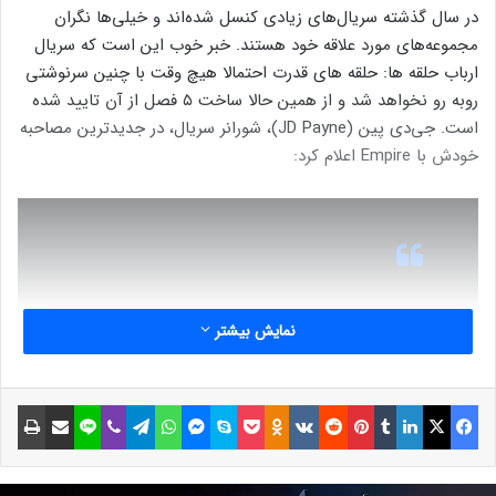
در سال گذشته سریال‌های زیادی کنسل شده‌اند و خیلی‌ها نگران
مجموعه‌های مورد علاقه خود هستند. خبر خوب این است که سریال
ارباب حلقه ها: حلقه های قدرت احتمالا هیچ وقت با چنین سرنوشتی
روبه رو نخواهد شد و از همین حالا ساخت ۵ فصل از آن تایید شده
است. جی‌دی پین (JD Payne)، شورانر سریال، در جدیدترین مصاحبه
خودش با Empire اعلام کرد:
ما حتی می دانیم که آخرین سکانس ما از
نمایش بیشتر
قسمت آخر چه خواهد بود. حقوقی که
آمازون خرید برای یک سریال ۵۰ ساعته
فیسبوک
ایکس
لینکداین
تامبلر
پینتریست
Reddit
VKontakte
Odnoklassniki
پاکت
اسکایپ
مسنجر
واتس آپ
تلگرام
وایبر
لاین
اشتراک گذاری با ایمیل
چاپ
بود. آن‌ها از همان ابتدا می‌دانستند که
اندازه مجموعه چقدر است. این یک