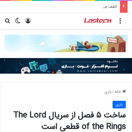
کشف جدید دانشمندان: برخی باکتری‌های دهان می‌توانند خطر ابتلا به آلزایمر را افزایش دهند
منو
ورود
تغییر پو
جس
خانه
/
بازی
بازی
ساخت ۵ فصل از سریال The Lord
of the Rings قطعی است