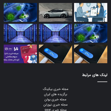
لینک های مرتبط
مجله خبری بیکینگ
برگزیده های ایران
مجله خبری یولن
مجله خبری نیوزلن
مجله خبری gsxr