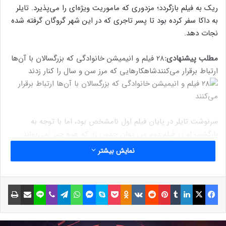
ریک به فیلم بازگردد؛ مزدوری که ماموریت ویژه‌ای را می‌پذیرد. تایلر
به داکا سفر ‌کرده بود تا پسر تاجری که در این شهر گروگان گرفته شده
نجات دهد.
مطلب پیشنهادی:
۲۸ فیلم و انیمیشن خانوادگی که بزرگسالان با آن‌ها
ارتباط برقرار می‌کنند
شاهکارهایی که مرز سن و سال را کنار زدند
سرنوشت تایلر در پایان فیلم اول نامشخص بود، اما با توجه به
بازگشت او در فیلم دوم می توان حدس زد که همه چیز نمی‌تواند
آنقدر بد تمام شده باشد. در حالی که هنوز جزییات دقیق داستان
نمایش بیشتر
Extraction 2 هنوز مشخص نشده، اما می‌دانیم سم هارگریو که علاوه
بر کارگردان به عنوان بدلکار و بازیگر هم در فیلم اول حضور داشت،
وظیفه ساخت فیلم Extraction 2 را برعهده دارد علاوه بر همسورث،
فیسبوک
ایکس
لینکداین
تامبلر
پینتریست
Reddit
VKontakte
Odnoklassniki
پاکت
اسکایپ
مسنجر
واتس آپ
تلگرام
وایبر
لاین
اشتراک گذاری با ایمیل
چاپ
سایر بازیگران فیلم اصلی مانند رودهراکش جیزوال، گلشیفته فراهانی،
راندیپ هودا، پانکاج تریپاتی و دیوید هاربر در این دنباله حضور
خواهند داشت.