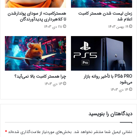
ه
ن
تماشا از یوتیوب lastech پلاس
ع
و
مجله خبری lastech
زمان لیست شدن همستر کامبت
همسترکامبت؛ از سودای پولدارشدن
ب
ب
اعلام شد
تا کلاهبرداری پدیدآورندگان
و
ی
19 بهمن 1403
28 دی 1403
ر
ش
اکشنفیلمنتفلیکس
ک
ا
ر
ز
د
ر
ق
ب
ا
!
PS5 PRO با تأخیر روانه بازار
چرا همستر کامبت بالا نمی‌آید؟
می‌شود
13 دی 1403
14 دی 1403
دیدگاهتان را بنویسید
نشانی ایمیل شما منتشر نخواهد شد.
بخش‌های موردنیاز علامت‌گذاری شده‌اند
*