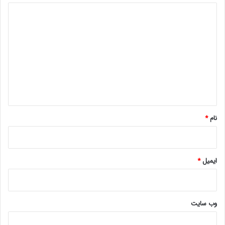
د
ی
د
گ
ا
ه
*
نام
*
ایمیل
*
وب‌ سایت