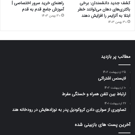
کشف جدید دانشمندان: برخی
راهنمای خرید سرور اختصاصی |
باکتری‌های دهان می‌توانند خطر
آموزش جامع قدم به قدم
ابتلا به آلزایمر را افزایش دهند
30 بهمن 1403
30 بهمن 1403
مطالب پر بازدید
25 اردیبهشت 1402
لایسنس اشتراکی
10 اردیبهشت 1402
ارتباط بین تلفن همراه و خستگی مفرط
27 اردیبهشت 1401
تصاویری از سواری دادن کروکودیل پدر به نوزادهایش در رودخانه هند
آخرین پست های بازبینی شده