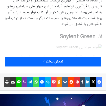
در اینجا، ما لیستی از بهترین ترکیبات غیرمحتمل و در عین حال
کاربردی را گردآوری کرده‌ایم. آینده در این جهان‌های سینمایی روشن
به نظر نمی‌رسد، اما چیزی تاریک‌تر از آن شب نوآر وجود دارد و آن
روح شخصیت‌ها، ماشین‌ها یا موجودات دیگری است که از تهدیدآمیز
تا شیطانی را شامل می‌شوند.
۱۱. Soylent Green
Soylent Green یکی از بسیاری از فیلم‌هایی است که جهانی تحت
نمایش بیشتر
سلطه طمع شرکت‌ها را در آینده نشان می‌دهد. سفر یک مرد او را به
نسخه وحشتناک حقیقت در دنیایی می‌رساند که پلیس کلاه فوتبال
آمریکایی به سر دارد و مردم چیزهای عجیبی می‌خورند… خب،
فیسبوک
ایکس
لینکداین
تامبلر
پینتریست
Reddit
VKontakte
Odnoklassniki
پاکت
اسکایپ
مسنجر
واتس آپ
تلگرام
وایبر
لاین
اشتراک گذاری با ایمیل
چاپ
خودتان خواهید دید. یک جنبه غیرمنتظره و پیش پا افتاده راجع به
طبقه کارگر در فیلم وجود دارد که آن را دراماتیک‌تر از آنچه که انتظار
می‌رفت می‌کند.
۱۰. Ghost in the Shell