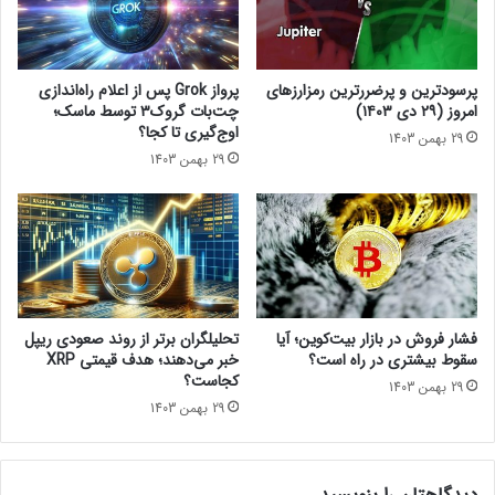
ر
آ
11 فروردین 1402
ق
م
ی
ر
ب
ی
پرسودترین و پرضررترین رمزارزهای
پرواز Grok پس از اعلام راه‌اندازی
ی
ک
امروز (۲۹ دی ۱۴۰۳)
چت‌بات گروک۳ توسط ماسک؛
ثبت نام
ج
ا
اوج‌گیری تا کجا؟
29 بهمن 1403
د
ی
29 بهمن 1403
ی
ی
د
ب
منبع
ر
ه
د
ن
ن
ف
کریپتو اسلیت
ی
ع
ا
ا
اشتراک‌گذاری
ی
ر
فشار فروش در بازار بیت‌کوین؛ آیا
تحلیلگران برتر از روند صعودی ریپل
ب
ز
سقوط بیشتری در راه است؟
خبر می‌دهند؛ هدف قیمتی XRP
ل
ه
کجاست؟
29 بهمن 1403
ا
ا
29 بهمن 1403
ک
ی
چ
اخبار کوتاه
د
ی
ی
ن
ج