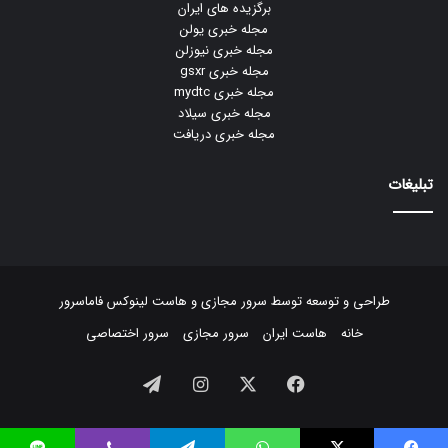
برگزیده های ایران
مجله خبری یولن
مجله خبری نیوزلن
مجله خبری gsxr
مجله خبری mydtc
مجله خبری سیلاد
مجله خبری دریافت
تبلیغات
طراحی و توسعه توسط
سرور مجازی
و
هاست لینوکس
فاماسرور
خانه
هاست ایران
سرور مجازی
سرور اختصاصی
فیسبوک
ایکس
اینستاگرام
تلگرام