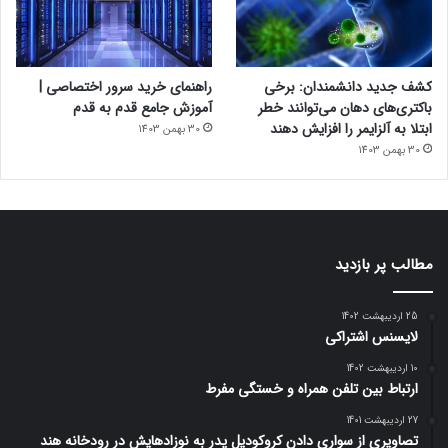
کشف جدید دانشمندان: برخی
راهنمای خرید سرور اختصاصی |
باکتری‌های دهان می‌توانند خطر
آموزش جامع قدم به قدم
ابتلا به آلزایمر را افزایش دهند
30 بهمن 1403
30 بهمن 1403
مطالب پر بازدید
25 اردیبهشت 1402
لایسنس اشتراکی
10 اردیبهشت 1402
ارتباط بین تلفن همراه و خستگی مفرط
27 اردیبهشت 1401
تصاویری از سواری دادن کروکودیل پدر به نوزادهایش در رودخانه هند