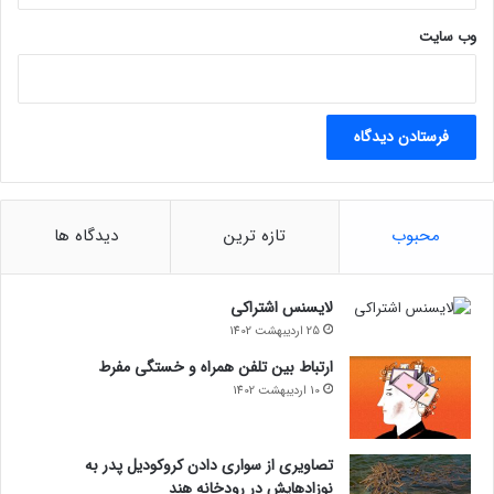
وب‌ سایت
محبوب
تازه ترین
دیدگاه ها
لایسنس اشتراکی
25 اردیبهشت 1402
ارتباط بین تلفن همراه و خستگی مفرط
10 اردیبهشت 1402
تصاویری از سواری دادن کروکودیل پدر به
نوزادهایش در رودخانه هند