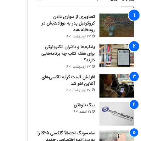
تصاویری از سواری دادن
کروکودیل پدر به نوزادهایش در
رودخانه هند
27 اردیبهشت 1401
پلتفرم‌ها و ناشران الکترونیکی
برای هفته کتاب چه برنامه‌هایی
دارند؟
27 اردیبهشت 1401
افزایش قیمت کرایه تاکسی‌های
آنلاین لغو شد
28 اردیبهشت 1401
بیگ بلوباتن
21 اسفند 1401
سامسونگ احتمالاً گلکسی S25 را
به پردازنده اختصاصی جدید