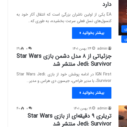
دارد
EA یکی از اولین ناشران بزرگی است که انتقال آثار خود به
کنسول‌های نسل فعلی سرعت بخشیده، به طوری که…
ی
بیشتر بخوانید »
ی
admin
24 بهمن 1401
0
29
جزئیاتی از ۸ مدل دشمن بازی Star Wars
Jedi: Survivor منتشر شد
IGN First در ادامه پوشش خود از بازی Star Wars Jedi:
Survivor، با مدیر طراحی، جیسون دی هراس و مدیر…
بیشتر بخوانید »
admin
19 بهمن 1401
0
40
تریلری ۹ دقیقه‌ای از بازی Star Wars
Jedi: Survivor منتشر شد