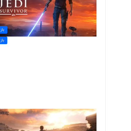
باز
باز