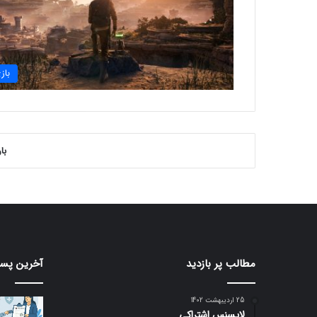
باز
با
مطالب پر بازدید
آخرین پست
25 اردیبهشت 1402
لایسنس اشتراکی