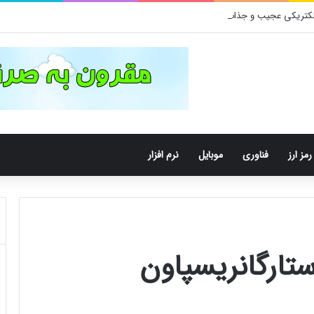
رمز ارز
فناوری
موبایل
نرم افزار
تارگانریسپاون