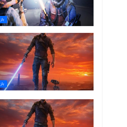
باز
باز