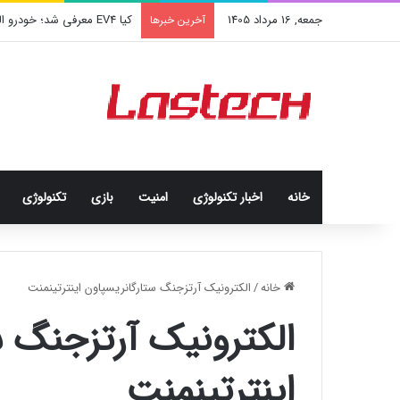
جمعه, 16 مرداد 1405
کیا EV4 معرفی شد؛ خودرو الکتریکی عجیب و جذاب کره‌ای‌ها
آخرین خبرها
خانه
اخبار تکنولوژی
امنيت
بازی
تکنولوژی
خانه
/
الکترونیک آرتزجنگ ستارگانریسپاون اینترتینمنت
الکترونیک آرتزجنگ س
اینترتینمنت