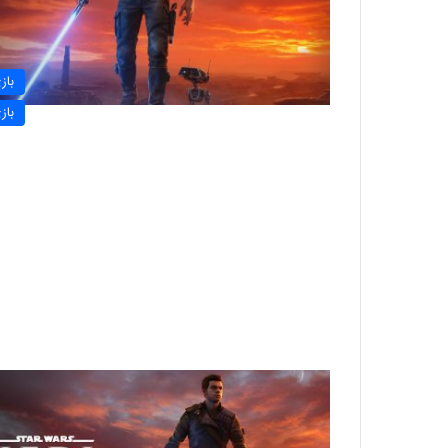
باز
باز