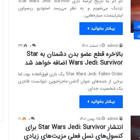
کم کم به تاریخ عرضه بازی Star Wars Jedi: Survivor
نزدیک می‌شویم و به نظر می‌رسد استودیو ریسپاون
اینترتینمنت سیاره‌هایی…
ی
بیشتر بخوانید »
ی
admin
1 اسفند 1401
0
33
بالاخره قطع عضو بدن دشمنان به Star
Wars Jedi: Survivor اضافه خواهد شد
Star Wars Jedi: Fallen Order یک بازی فوق‌العاده بود، اما
برخی از جنبه‌های عنوان اکشن-ماجراجویی نتوانست فانتزی
یک شخصیت جدای…
بیشتر بخوانید »
admin
25 بهمن 1401
0
61
انتشار Star Wars Jedi: Survivor برای
کنسول‌های نسل فعلی مزیت‌های زیادی