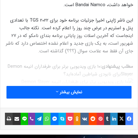
خواهد داشت، Bandai Namco است.
این ناشر ژاپنی اخیرا جزئیات برنامه خود برای TGS 2022 با تعدادی
پنل و استریم در عرض چند روز را اعلام کرده است. نکته جالب
اینجاست که آخرین اسلات روز پایانی برنامه بندای نامکو که در ۲۷
شهریور است، به یک بازی جدید و اعلام نشده اختصاص دارد که ناشر
جای آن فقط سه علامت سوال (؟؟؟) گذاشته است.
مطلب پیشنهادی:
۱۰ بازی ویدیویی برتر برای طرفداران انیمه Demon
Slayer
برای نابودی شیاطین آماده‌اید؟
نمایش بیشتر
حال سوال اینجاست که Bandai Namco قصد دارد چه چیزی را اعلام
کند؟ مثل همیشه به شایعات و گزارش‌های تایید نشده می‌پردازیم.
اولین عنوانی که به ذهن خطور می‌کند Armored Core 6 است که لو
فیسبوک
ایکس
لینکداین
تامبلر
پینتریست
Reddit
VKontakte
Odnoklassniki
پاکت
اسکایپ
مسنجر
واتس آپ
تلگرام
وایبر
لاین
اشتراک گذاری با ایمیل
چاپ
رفته و ظاهرا در استودیو FromSoftware در دست ساخت است. از
طرفی، بازیکنان منتظر معرفی بسته الحاقی Elden Ring توسط فرام
سافتور نیز هستند.