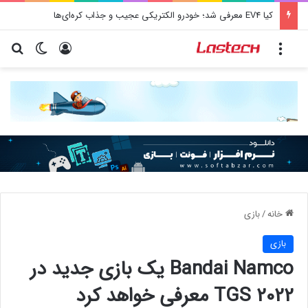
کشف جدید دانشمندان: برخی باکتری‌های دهان می‌توانند خطر ابتلا به آلزایمر را افزایش دهند
منو
ورود
تغییر پو
جس
خانه
/
بازی
بازی
Bandai Namco یک بازی جدید در
TGS 2022 معرفی خواهد کرد