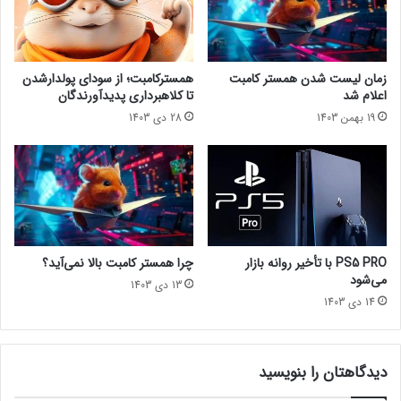
o
و
مجله خبری lastech
f
ا
D
ل
e
ی
فرام سافتورنینتندو
زمان لیست شدن همستر کامبت
همسترکامبت؛ از سودای پولدارشدن
c
ب
اعلام شد
تا کلاهبرداری پدیدآورندگان
a
ه
19 بهمن 1403
28 دی 1403
y
ر
3
ک
ک
و
م
ر
ک
د
م
۱
ی‌
م
ک
ی
PS5 PRO با تأخیر روانه بازار
چرا همستر کامبت بالا نمی‌آید؟
ن
ل
می‌شود
13 دی 1403
د
ی
14 دی 1403
و
ن
ب
ا
دیدگاهتان را بنویسید
ز