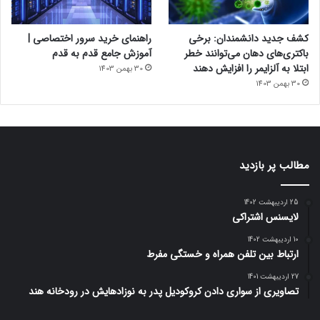
کشف جدید دانشمندان: برخی
راهنمای خرید سرور اختصاصی |
باکتری‌های دهان می‌توانند خطر
آموزش جامع قدم به قدم
ابتلا به آلزایمر را افزایش دهند
30 بهمن 1403
30 بهمن 1403
مطالب پر بازدید
25 اردیبهشت 1402
لایسنس اشتراکی
10 اردیبهشت 1402
ارتباط بین تلفن همراه و خستگی مفرط
27 اردیبهشت 1401
تصاویری از سواری دادن کروکودیل پدر به نوزادهایش در رودخانه هند