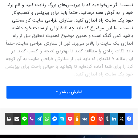
نیست! اگر می‌خواهید که با بیزینس‌های بزرگ رقابت کنید و نام برند
خود را به گوش همه برسانید، حتماً باید برای بیزینس و کسب‌وکار
خود یک سایت راه اندازی کنید. سفارش طراحی سایت کار سختی
نیست، اما این موضوع که باید چه انتظاراتی از سایت خود داشته
باشید کمی گنگ است و همین موضوع اهمیت تحقیق قبل از راه
اندازی یک سایت را بالاتر می‌برد. قبل از سفارش طراحی سایت، حتماً
باید نکات زیادی را مطالعه کنید تا بهترین نتیجه را کسب کنید. در
این مقاله 7 نکته‌ای که باید قبل از سفارش طراحی سایت به آن توجه
کرد را برای شما آماده کرده‌ایم تا بتوانید با خیالی راحت برای بیزینس
خود یک سایت راه اندازی کنید.
هدف سایت، فروش یا معرفی؟
نمایش بیشتر
هدف و نیت از انجام هر کاری مهم‌ترین فاکتور هر پروسه‌ای در
بیزینس امروز است. شما باید این موضوع را برای خود روشن کنید که
فیسبوک
ایکس
لینکداین
تامبلر
پینتریست
Reddit
VKontakte
Odnoklassniki
پاکت
اسکایپ
مسنجر
واتس آپ
تلگرام
وایبر
لاین
اشتراک گذاری با ایمیل
چاپ
آیا قصد دارید که یک سایت فروشگاهی داشته باشید یا صرفاً یک
سایت معرفی! هزینه طراحی سایت فروشگاهی و و مدیریت آن خیلی
بیشتر از یک سایت معرفی است. اگر هدف شما صرفاً معرفی