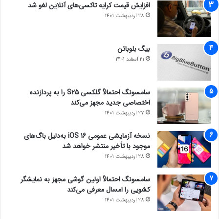
افزایش قیمت کرایه تاکسی‌های آنلاین لغو شد
با منتشر کردن مقالات، ویدئو و تصاویر جذاب در سایت خود
28 اردیبهشت 1401
مخاطبین را از کانال‌های مختلف به سایت خود هدایت کنید.
امیدواریم این مقاله برای شما کاربردی بوده باشد و شما اطلاعات کافی
برای سفارش طراحی سایت را به دست آورده باشید.
بیگ بلوباتن
مجله خبری lastech
21 اسفند 1401
سامسونگ احتمالاً گلکسی S25 را به پردازنده
رپورتاژ آگهی
اختصاصی جدید مجهز می‌کند
27 اردیبهشت 1401
نسخه آزمایشی عمومی iOS 16 به‌دلیل باگ‌های
موجود با تأخیر منتشر خواهد شد
28 اردیبهشت 1401
سامسونگ احتمالاً اولین گوشی مجهز به نمایشگر
کشویی را امسال معرفی می‌کند
28 اردیبهشت 1401