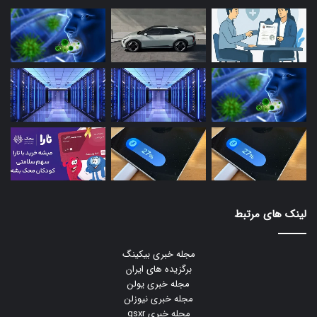
لینک های مرتبط
مجله خبری بیکینگ
برگزیده های ایران
مجله خبری یولن
مجله خبری نیوزلن
مجله خبری gsxr