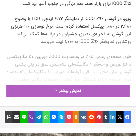
iQOO Z9x برای بازار هند، قدم بزرگی در جنوب آسیا برداشت.
ویوو در گوشی iQOO Z9x از نمایشگر ۶٫۷۲ اینچی LCD با وضوح
۲٬۴۸۰ در ۱٬۰۸۰ پیکسل استفاده کرده‌ است. نرخ نوسازی ۱۲۰ هرتزی
این گوشی به تجربه‌ی بصری چشم‌نواز در برنامه‌ها کمک می‌کند.
روشنایی نمایشگر iQOO Z9x به ۱٬۰۰۰ نیت می‌رسد.
طبق صفحه‌ی رسمی Z9x در وب‌سایت IQOO، دوربین ۵۰ مگاپیکسلی
با لنز عریض و حسگر ۲ مگاپیکسلی تشخیص عمق در پنل پشتی
گوشی میان‌رده‌ی ویوو قرار گرفته‌اند. دوربین ۸ مگاپیکسلی تعبیه‌شده
درون حفره‌ی بالای نمایشگر این گوشی، وظیفه‌ی عکاسی سلفی را
برعهده دارد.
نمایش بیشتر
فیسبوک
ایکس
لینکداین
تامبلر
پینتریست
Reddit
VKontakte
Odnoklassniki
پاکت
اسکایپ
مسنجر
واتس آپ
تلگرام
وایبر
لاین
اشتراک گذاری با ایمیل
چاپ