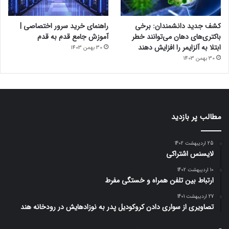
کشف جدید دانشمندان: برخی
راهنمای خرید سرور اختصاصی |
باکتری‌های دهان می‌توانند خطر
آموزش جامع قدم به قدم
ابتلا به آلزایمر را افزایش دهند
30 بهمن 1403
30 بهمن 1403
مطالب پر بازدید
25 اردیبهشت 1402
لایسنس اشتراکی
10 اردیبهشت 1402
ارتباط بین تلفن همراه و خستگی مفرط
27 اردیبهشت 1401
تصاویری از سواری دادن کروکودیل پدر به نوزادهایش در رودخانه هند