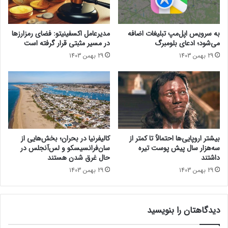
B
M
W
به سرویس اپل‌مپ تبلیغات اضافه
مدیرعامل اکسفینیتو:‌ فضای رمزارزها
X
می‌شود؛ ادعای بلومبرگ
در مسیر مثبتی قرار گرفته است
M
29 بهمن 1403
29 بهمن 1403
ب
ا
ب
د
ن
ه
م
خ
بیشتر اروپایی‌ها احتمالاً تا کمتر از
کالیفرنیا در بحران؛ بخش‌هایی از
م
سه‌هزار سال پیش پوست تیره
سان‌فرانسیسکو و لس‌آنجلس در
ل
داشتند
حال غرق شدن هستند
ی
iQOO
29 بهمن 1403
29 بهمن 1403
ر
و
یکی از مهم‌ترین نقاط قوت گوشی ویوو مدل iQOO Z9x، باتری ۶٬۰۰۰
ن
میلی‌آمپرساعتی آن است. این باتری عظیم توسط شارژر ۴۴ وات شارژ
دیدگاهتان را بنویسید
م
می‌شود. باتوجه به باتری عظیم گوشی، ضخامت ۷٫۹۹ میلی‌متری و
ا