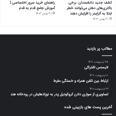
کشف جدید دانشمندان: برخی
راهنمای خرید سرور اختصاصی |
باکتری‌های دهان می‌توانند خطر
آموزش جامع قدم به قدم
ابتلا به آلزایمر را افزایش دهند
30 بهمن 1403
30 بهمن 1403
مطالب پر بازدید
25 اردیبهشت 1402
لایسنس اشتراکی
10 اردیبهشت 1402
ارتباط بین تلفن همراه و خستگی مفرط
27 اردیبهشت 1401
تصاویری از سواری دادن کروکودیل پدر به نوزادهایش در رودخانه هند
آخرین پست های بازبینی شده