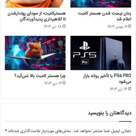
ت
ز
ش
ا
زمان لیست شدن همستر کامبت
همسترکامبت؛ از سودای پولدارشدن
تماشا از یوتیوب lastech پلاس
ر
س
اعلام شد
تا کلاهبرداری پدیدآورندگان
ش
ت
19 بهمن 1403
28 دی 1403
د
ی
م
د
ک
ن
ی
ز
پ
PS5 PRO با تأخیر روانه بازار
چرا همستر کامبت بالا نمی‌آید؟
ش
می‌شود
13 دی 1403
ت
14 دی 1403
ی
ب
ا
ن
دیدگاهتان را بنویسید
ی
خ
نشانی ایمیل شما منتشر نخواهد شد.
بخش‌های موردنیاز علامت‌گذاری شده‌اند
*
و