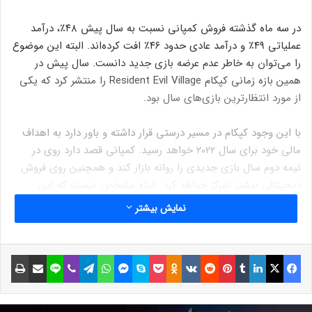
در سه ماه گذشته فروش کمپانی نسبت به سال پیش ۴۸٪، درآمد
عملیاتی ۴۹٪ و درآمد عادی حدود ۴۶٪ افت کرده‌اند. البته این موضوع
را می‌توان به خاطر عدم عرضه بازی جدید دانست. سال پیش در
همین بازه زمانی کپکام Resident Evil Village را منتشر کرد که یکی
از مورد انتظارترین بازی‌های سال بود.
با این وجود کپکام در مسیر درستی قرار داشته و باور دارد به اهداف
مالی خود برای سال ۲۰۲۲ خواهد رسید. کمپانی قصد دارد روی در
نیمه دوم سال بازی جدیدی را روانه بازار کند و همچنین روی فروش
دیجیتالی بیشتر تمرکز خواهد کرد. البته مشخص نیست که این
شرکت چه عنوانی را برای عرضه در نیمه دوم سال مالی ۲۰۲۲ برنامه
نمایش بیشتر
ریزی کرده است.
مطلب پیشنهادی:
نقد فیلم Resident Evil: Welcome To Racoon
فیسبوک
ایکس
لینکداین
تامبلر
پینتریست
Reddit
VKontakte
Odnoklassniki
پاکت
اسکایپ
مسنجر
واتس آپ
تلگرام
وایبر
لاین
اشتراک گذاری با ایمیل
چاپ
City – اقامتگاه زوار در رفته شیطان
تعریف اشتباهی فن سرویس