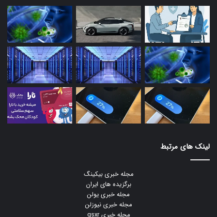
لینک های مرتبط
مجله خبری بیکینگ
برگزیده های ایران
مجله خبری یولن
مجله خبری نیوزلن
مجله خبری gsxr