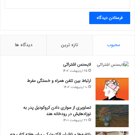
محبوب
تازه ترین
دیدگاه ها
لایسنس اشتراکی
25 اردیبهشت 1402
ارتباط بین تلفن همراه و خستگی مفرط
10 اردیبهشت 1402
تصاویری از سواری دادن کروکودیل پدر به
نوزادهایش در رودخانه هند
27 اردیبهشت 1401
پلتفرم‌ها و ناشران الکترونیکی برای هفته کتاب چه