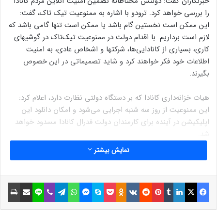
خبرنگاران گفت: دولتش محتاطانه تضمین امنیت آنلاین مردم کانادا
را بررسی خواهد کرد. ترودو با اشاره به ممنوعیت تیک تاک، گفت:
این ممکن است نخستین گام باشد یا ممکن است تنها گامی باشد که
لازم است برداریم. با اقدام دولت در ممنوعیت تیک‌تاک در گوشیهای
کاری، بسیاری از کانادایی‌ها، شرکتها و اشخاص عادی، به امنیت
اطلاعات خود فکر خواهند کرد و شاید تصمیماتی در این خصوص
بگیرند.
هیات خزانه‌داری کانادا که بر دستگاه دولتی نظارت دارد، اعلام کرد:
این ممنوعیت از روز سه شنبه اجرایی می‌شود و امکان دانلود این
اپلیکیشن در آینده برای کارمندان دولت فدرال کانادا مسدود خواهد
شد.
نمایش بیشتر
مونا فورتیه، رئیس این نهاد در بیانیه‌ای گفت: شیوه‌های جمع آوری
اطلاعات تیک تاک، دسترسی قابل ملاحظه به محتوای تلفن فراهم می
کند. اگرچه ریسکهای استفاده از این اپلیکیشن روشن است اما در
فیسبوک
ایکس
لینکداین
تامبلر
پینتریست
Reddit
VKontakte
Odnoklassniki
پاکت
اسکایپ
مسنجر
واتس آپ
تلگرام
وایبر
لاین
اشتراک گذاری با ایمیل
چاپ
مقطع فعلی، شواهدی مبنی بر به خطر افتادن اطلاعات دولت، نداریم.