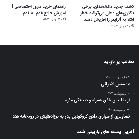
کشف جدید دانشمندان: برخی
راهنمای خرید سرور اختصاصی |
باکتری‌های دهان می‌توانند خطر
آموزش جامع قدم به قدم
ابتلا به آلزایمر را افزایش دهند
30 بهمن 1403
30 بهمن 1403
مطالب پر بازدید
25 اردیبهشت 1402
لایسنس اشتراکی
10 اردیبهشت 1402
ارتباط بین تلفن همراه و خستگی مفرط
27 اردیبهشت 1401
تصاویری از سواری دادن کروکودیل پدر به نوزادهایش در رودخانه هند
آخرین پست های بازبینی شده