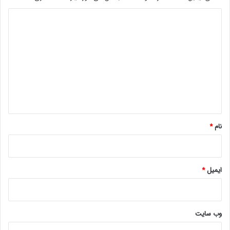
د
ی
د
گ
ا
ه
*
نام
*
ایمیل
*
وب‌ سایت