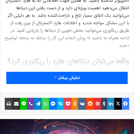
کامپیوتر نداشته باشید. به همین جهت اطلاعاتی که به هارد اکسترنال
انتقال می‌دهید اهمیت ویژه‌ای دارد و از دست رفتن این دیتاها
می‌توانید یک اتفاق بسیار تلخ و ناراحت‌کننده باشد. به هر دلیلی اگر
با این مشکل مواجه شدید و اطلاعات هارد اکسترنال از بین رفت از
طریق ریکاوری می‌توانید بخش خوبی از دیتاها را بازیابی کنید. در
ادامه همراه ما باشید تا روش انجام این کار را مرحله به مرحله توضیح
دهیم.
واقعا می‌توان دیتاهای هارد را ریکاوری کرد؟
به طور کلی بله، شما امکان خواهید داشت تا دیتاهای حذف شده از
نمایش بیشتر
هارد را فارغ از قیمت هارد اکسترنال، ریکاوری کنید. البته هیچ
تضمینی برای این که همه اطلاعات ریکاوری شود وجود ندارد و حجم
دیتاهای ریکاوری شده به عوامل زیادی از جمله مدت زمان گذشته از
فیسبوک
ایکس
لینکداین
تامبلر
پینتریست
Reddit
VKontakte
Odnoklassniki
پاکت
اسکایپ
مسنجر
واتس آپ
تلگرام
وایبر
لاین
اشتراک گذاری با ایمیل
چاپ
حذف شدن اطلاعات بستگی دارد.
دلیل امکان‌پذیر بودن ریکاوری این است که دیتاهای حذف شده بعد
از حذف هم به صورت فیزیکی به روی هارد باقی می‌مانند و شما در
واقع تنها مسیر دسترسی به این دیتاها را از بین می‌برید و نه خود