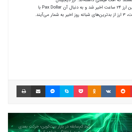
هستند که افت قیمتی داشته‌اند. ارز دیجیتال
می‌شود؟
TerraClassicUSD با 1.32% ریزش قیمت پرضررترین ارز 24 ساعت اخیر شد و به دنبال آن Pax Dollar با
سرمایه‌گذاران سازمانی در حال انباشت کاردانو!
نشانه‌ای از تغییر روند قیمت ADA؟
شمارش معکوس برای راه‌اندازی پای نتورک؛
پیش‌بینی‌ها درباره قیمت PI چه می‌گویند؟
ترامپ برای نجات میم‌کوینش دست به جیب
شد! جزییات ایردراپ ۵۰ دلاری
پینتریست
Reddit
VKontakte
Odnoklassniki
پاکت
اسکایپ
مسنجر
اشتراک گذاری با ایمیل
چاپ
رسوایی میم‌کوین لیبرا؛ نهنگ بدشانس ۳
میلیون دلار از دست داد!
رکود کم‌سابقه در بازار بیت‌کوین؛ حرکت بعدی