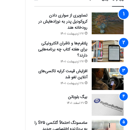
تصاویری از سواری دادن
کروکودیل پدر به نوزادهایش در
رودخانه هند
27 اردیبهشت 1401
پلتفرم‌ها و ناشران الکترونیکی
برای هفته کتاب چه برنامه‌هایی
دارند؟
27 اردیبهشت 1401
افزایش قیمت کرایه تاکسی‌های
آنلاین لغو شد
28 اردیبهشت 1401
بیگ بلوباتن
21 اسفند 1401
سامسونگ احتمالاً گلکسی S25 را
به پردازنده اختصاصی جدید