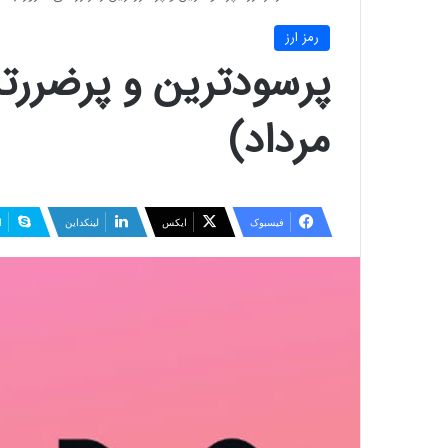
رمز ارز
مرداد)
فیسبوک
ایکس
لینکداین
ا