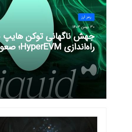
رمز ارز
30 بهمن 1403
جهش ناگهانی توکن هایپ ب
دلار نزدیک است؟
ت
ا