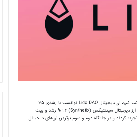
باتوجه به داده‌های منتشر شده از سایت کوین مارکت کپ، ارز دیجیتال Lido DAO توانست با رشدی 35
درصدی پرچم‌دار پرسودترین ارزهای دیجیتال شود. ارز دیجیتال سینتتیکس (Synthetix) 24 % رشد و بیت
 نیز 23% رشد قیمتی را تجربه کردند و در جایگاه دوم و سوم برترین ارزهای دیجیتال