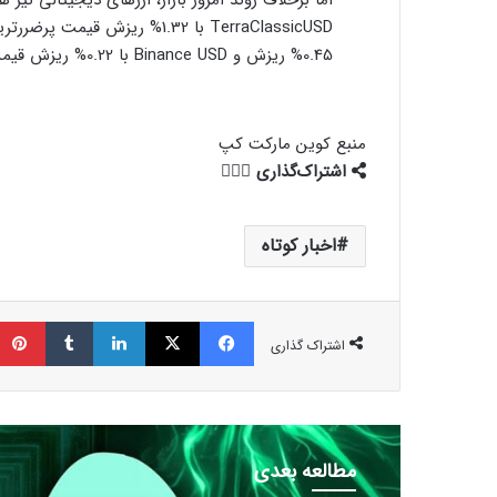
اما برخلاف روند امروز بازار، ارزهای دیجیتالی نیز 
0.45% ریزش و Binance USD با 0.22% ریزش قیمت، 3 ارز از بدترین‌های شبانه روز اخیر به شمار می‌آیند.
منبع
کوین مارکت کپ
اشتراک‌گذاری
اخبار کوتاه
فیسبوک
ایکس
لینکداین
تامبلر
اشتراک گذاری
مطالعه بعدی