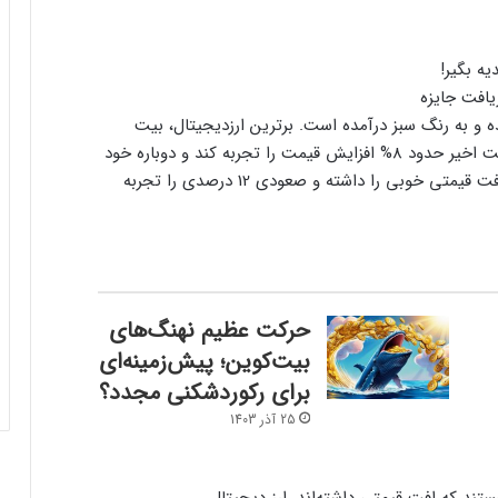
یافت جایزه
ه و به رنگ سبز درآمده است. برترین ارزدیجیتال، بیت
کوین، در زمان انتشار این خبر، توانست در 24 ساعت اخیر حدود 8% افزایش قیمت را تجربه کند و دوباره خود
ارسال پیام هشداردهنده با سوزاندن اتریوم؛
را به محدوده 23 هزار دلار برساند. اتریوم نیز پیشرفت قیمتی خوبی را داشته و صعودی 12 درصدی را تجربه
کنترل مردم با چیپ‌های مغزی حقیقت دارد؟
ایلان ماسک در تلاش‌ برای کاهش قدرت
SEC؛ ریپل در کانون توجه بازار قرار گرفت!
حرکت عظیم نهنگ‌های
بیت‌کوین؛ پیش‌زمینه‌ای
ریزش ۷۶ درصدی تپ‌سواپ در اولین روز
برای رکوردشکنی مجدد؟
معاملات! آیا بازگشتی در کار است؟
25 آذر 1403
درخواست ایلان ماسک برای بررسی فورت
ناکس؛ بحران طلا به سود بیت‌کوین تمام