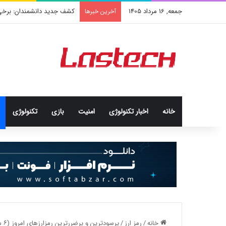
جمعه, 16 مرداد 1405
کشف جدید دانشمندان: برخی با
آخرین خبرها
خانه
اخبار تکنولوژی
امنيت
بازی
تکنولوژی
خانه
/
رمز ارز
/
پرسودترین و پرضررترین رمزارزهای امروز (۶ مرداد)