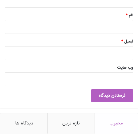
ر
*
ف
نام
*
ی
ش
د
ایمیل
*
وب‌ سایت
محبوب
تازه ترین
دیدگاه ها