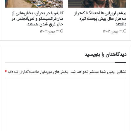
د
ا
ن
بیشتر اروپایی‌ها احتمالاً تا کمتر از
کالیفرنیا در بحران؛ بخش‌هایی از
ا
سه‌هزار سال پیش پوست تیره
سان‌فرانسیسکو و لس‌آنجلس در
س
داشتند
حال غرق شدن هستند
و
29 بهمن 1403
29 بهمن 1403
ن
ی
ک
دیدگاهتان را بنویسید
ب
ا
ق
نشانی ایمیل شما منتشر نخواهد شد.
بخش‌های موردنیاز علامت‌گذاری شده‌اند
*
ی
م
د
ت
ن
ی
ج
د
و
گ
م
ی
ا
م
ه
ع