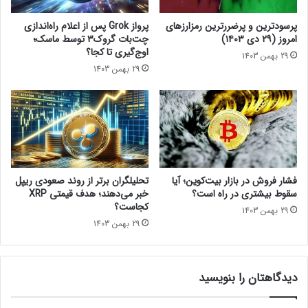
ر
اخبار کوتاه
س
پرسودترین و پرضررترین رمزارزهای
پرواز Grok پس از اعلام راه‌اندازی
ی
امروز (۲۹ دی ۱۴۰۳)
چت‌بات گروک۳ توسط ماسک؛
د
اوج‌گیری تا کجا؟
29 بهمن 1403
!
29 بهمن 1403
فشار فروش در بازار بیت‌کوین؛ آیا
تحلیلگران برتر از روند صعودی ریپل
سقوط بیشتری در راه است؟
خبر می‌دهند؛ هدف قیمتی XRP
کجاست؟
29 بهمن 1403
29 بهمن 1403
دیدگاهتان را بنویسید