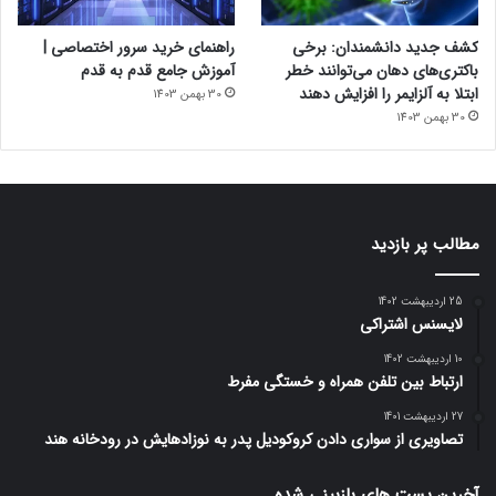
کشف جدید دانشمندان: برخی
راهنمای خرید سرور اختصاصی |
باکتری‌های دهان می‌توانند خطر
آموزش جامع قدم به قدم
ابتلا به آلزایمر را افزایش دهند
30 بهمن 1403
30 بهمن 1403
مطالب پر بازدید
25 اردیبهشت 1402
لایسنس اشتراکی
10 اردیبهشت 1402
ارتباط بین تلفن همراه و خستگی مفرط
27 اردیبهشت 1401
تصاویری از سواری دادن کروکودیل پدر به نوزادهایش در رودخانه هند
آخرین پست های بازبینی شده