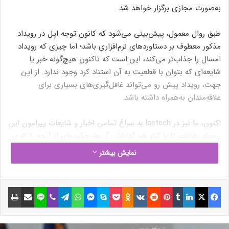
به‌صورت مجازی برگزار خواهد شد.
طبق روال معمول، پیش‌بینی می‌شود که کانون توجه اپل در رویداد
مذکور معطوف بر دستاوردهای نرم‌افزاری باشد؛ اما چیزی که رویداد
امسال را جذاب‌تر می‌کند، این است که تاکنون هیچ‌گونه خبر یا
شایعه‌ای که بتوان با قطعیت به آن استناد کرد وجود ندارد. از این
جهت، رویداد پیش رو می‌تواند غافل‌گیری‌های بسیاری برای
علاقه‌مندان به‌همراه داشته باشد.
اکنون، ما نیز در lastech به سراغ تمامی اخبار و شایعات پیرامون این
رویداد رفته‌ایم تا با کنار هم گذاشتن آن‌ها، چکیده‌ای از آنچه را که در
این رویداد انتظار داریم، ارائه دهیم. در ادامه نگاهی به احتمالات
نمایش بیشتر
رویداد می‌اندازیم.
سیستم‌عامل rOS یا کیت توسعه هدست
فیسبوک
ایکس
لینکداین
تامبلر
پینتریست
Reddit
VKontakte
Odnoklassniki
پاکت
اسکایپ
مسنجر
واتس آپ
تلگرام
وایبر
لاین
اشتراک گذاری با ایمیل
چاپ
MR اپل
مدت‌ها است که گفته می‌شود اپل در حال توسعه دستگاه‌های