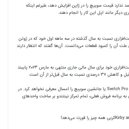
صد ندارد قیمت سوییچ را در ژاپن افزایش دهد، علیرغم اینکه
یگر مانند اپل این کار را انجام دهند.
‌افزاری نسبت به سال گذشته در سه ماهه اول خود که در ژوئن
 آن را کمبود قطعات می‌دانست. آن‌ها گفتند که انتظار دارند
این شرکت همچنین به پیش‌بینی فروش ۲۱ میلیون سخت‌افزاری خود برای سال مالی جاری منتهی به مارس ۲۰۲۳ پایبند
Nikkei اخیرا گزارش داده بود که شرکت نینتندو، کنسول Switch Pro یا جانشین سوییچ را امسال معرفی نخواهد کرد. در
کنسول دیجیتال PS5 کمترین محبوبیت را در
ی به برنامه فروش فعلی، تمام تمرکز نینتندو بر ساخت واحدهای
بین کنسول‌ها دارد!
اینفوگرافیک: در سال ۲۰۲۵ منتظر این
کربی همه چیز را قورت می‌دهد!
بازی‌های ویدئویی جذاب باشید