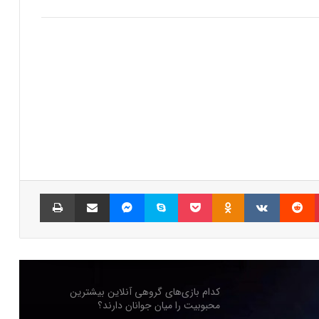
رفع فیلتر گوگل پلی به حل مشکلات سازندگان
بازی‌ها کمک خواهد کرد؟
جذب سرمایه ۱۰ میلیون دلاری توسط شرکت
بازی‌سازی ترکیه‌ای از سوئد
شبکه پلی‌استیشن (PSN) دچار اختلالات
گسترده‌ای شد
پینتریست
Reddit
VKontakte
Odnoklassniki
پاکت
اسکایپ
مسنجر
اشتراک گذاری با ایمیل
چاپ
بازی‌های ویدیویی تا سه ساعت در روز تاثیر
منفی ندارد
کدام بازی‌های گروهی آنلاین بیشترین
محبوبیت را میان جوانان دارند؟