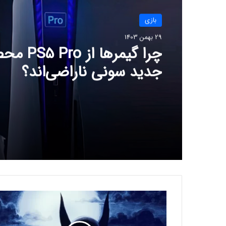
بازی
29 بهمن 1403
چرا گیمرها از 
جدید سونی ناراضی‌اند؟
ر
ق
ا