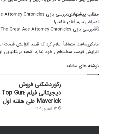
مطلب پیشنهادی:
بررسی بازی The Great Ace Attorney Chronicles – تحقق رویای وکالت در یک بازی ویدیویی
اعتراض دارم آقای قاضی!
مایکروسافت متعاقباً اعلام کرد که قصد افزایش قیمت ایکس
افزایش قیمت سخت‌افزار خود ندارد. شعبه بریتانیایی این شرکت بیان
نوشته های مشابه
رکوردشکنی فروش
دیجیتالی فیلم Top Gun:
Maverick طی هفته اول
13 شهریور 1401