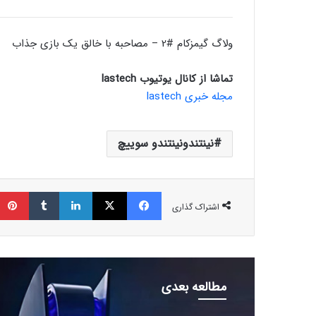
ولاگ گیمزکام #2 – مصاحبه با خالق یک بازی جذاب
تماشا از کانال یوتیوب lastech
مجله خبری lastech
نینتندونینتندو سوییچ
فیسبوک
ایکس
لینکداین
تامبلر
اشتراک گذاری
مطالعه بعدی