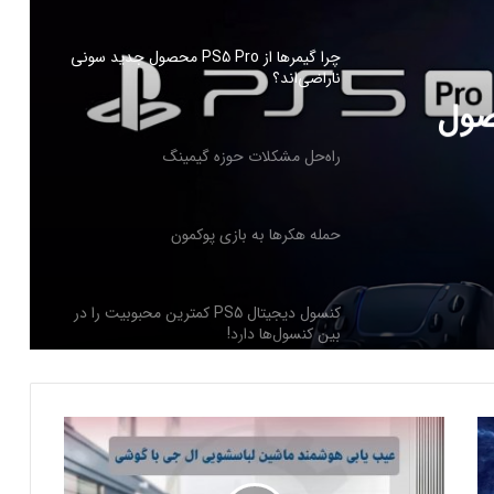
چرا گیمرها از PS5 Pro محصول جدید سونی
ناراضی‌اند؟
PS5 Pro محصول
راه‌حل مشکلات حوزه گیمینگ
حمله هکرها به بازی پوکمون
کنسول دیجیتال PS5 کمترین محبوبیت را در
بین کنسول‌ها دارد!
اینفوگرافیک: در سال ۲۰۲۵ منتظر این
ع
بازی‌های ویدئویی جذاب باشید
ی
ب