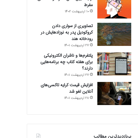
مفرط
10 اردیبهشت 1402
تصاویری از سواری دادن
کروکودیل پدر به نوزادهایش در
رودخانه هند
27 اردیبهشت 1401
پلتفرم‌ها و ناشران الکترونیکی
برای هفته کتاب چه برنامه‌هایی
دارند؟
27 اردیبهشت 1401
افزایش قیمت کرایه تاکسی‌های
آنلاین لغو شد
28 اردیبهشت 1401
پربازدیدترین مطالب