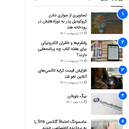
تصاویری از سواری دادن
کروکودیل پدر به نوزادهایش در
رودخانه هند
27 اردیبهشت 1401
پلتفرم‌ها و ناشران الکترونیکی
برای هفته کتاب چه برنامه‌هایی
دارند؟
27 اردیبهشت 1401
افزایش قیمت کرایه تاکسی‌های
آنلاین لغو شد
28 اردیبهشت 1401
بیگ بلوباتن
21 اسفند 1401
سامسونگ احتمالاً گلکسی S25 را
به پردازنده اختصاصی جدید