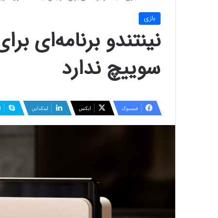
بازی
نینتندو برنامه‌ای ب
سوییچ ندارد
فیسبوک
ایکس
لینکداین
ا