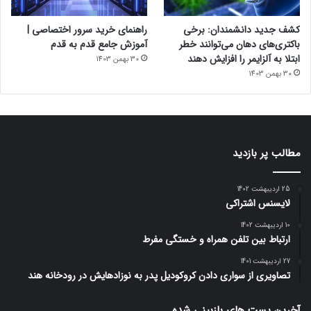
کشف جدید دانشمندان: برخی
راهنمای خرید سرور اختصاصی |
باکتری‌های دهان می‌توانند خطر
آموزش جامع قدم به قدم
ابتلا به آلزایمر را افزایش دهند
30 بهمن 1403
30 بهمن 1403
مطالب پر بازدید
25 اردیبهشت 1402
لایسنس اشتراکی
10 اردیبهشت 1402
ارتباط بین تلفن همراه و خستگی مفرط
27 اردیبهشت 1401
تصاویری از سواری دادن کروکودیل پدر به نوزادهایش در رودخانه هند
آخرین پست های بازبینی شده