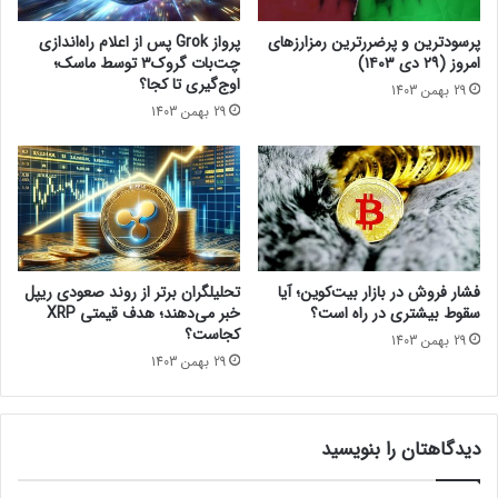
ا
م
گ
ز
پرسودترین و پرضررترین رمزارزهای
پرواز Grok پس از اعلام راه‌اندازی
د
ا
امروز (۲۹ دی ۱۴۰۳)
چت‌بات گروک۳ توسط ماسک؛
ر
ر
اوج‌گیری تا کجا؟
29 بهمن 1403
ش
ز
29 بهمن 1403
ب
ه
ک
ا
ه
ی
ا
ا
ت
م
ر
ر
ی
و
و
ز
فشار فروش در بازار بیت‌کوین؛ آیا
تحلیلگران برتر از روند صعودی ریپل
م
(
سقوط بیشتری در راه است؟
خبر می‌دهند؛ هدف قیمتی XRP
۳
کجاست؟
29 بهمن 1403
ش
29 بهمن 1403
ه
ر
ی
دیدگاهتان را بنویسید
و
ر
)