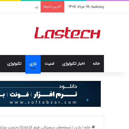
پنجشنبه, 15 مرداد 1405
پاداش خرید شما با تارا،
آخرین خبرها
خانه
اخبار تکنولوژی
امنيت
بازی
تکنولوژی
خانه
/
بازی
/
نسخه‌های دیجیتالی فیلم کازابلانکا به‌زودی منت