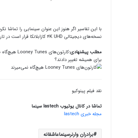
با این تفاسیر اگر هنوز این عنوان سینمایی را تماشا نکر
نسخه‌های دیجیتالی 4K UHD کازابلانکا قرار است در تاریخ ۱۷ آبان ماه منتشر شود.
مطلب پیشنهادی:
کارتون‌های Looney Tunes هیچ‌گاه نمی‌میرند
برای همیشه تغییر دادند؟
نقد فیلم پینوکیو
تماشا در کانال یوتیوب lastech سینما
مجله خبری lastech
برادران وارنرسینماعاشقانه