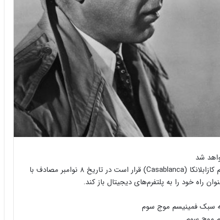
کمپانی براداران وارنر اعلام کرد نسخه‌های دیجیتالی فیلم کازابلانکا (Casablanca) قرار است در تاریخ ۸ نوامبر مصادف با