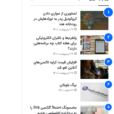
تصاویری از سواری دادن
کروکودیل پدر به نوزادهایش در
رودخانه هند
27 اردیبهشت 1401
پلتفرم‌ها و ناشران الکترونیکی
برای هفته کتاب چه برنامه‌هایی
دارند؟
27 اردیبهشت 1401
افزایش قیمت کرایه تاکسی‌های
آنلاین لغو شد
28 اردیبهشت 1401
بیگ بلوباتن
21 اسفند 1401
سامسونگ احتمالاً گلکسی S25 را
به پردازنده اختصاصی جدید