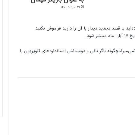
29 مرداد 1401
ده‌اید یا قصد تجدید دیدار با آن را دارید فراموش نکنید
چگونه باگز بانی و دوستانش استانداردهای تلویزیون را
کنسول دیجیتال PS5 کمترین محبوبیت را در
بین کنسول‌ها دارد!
اینفوگرافیک: در سال ۲۰۲۵ منتظر این
بازی‌های ویدئویی جذاب باشید