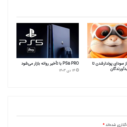
ر
س
ک
جذب سرمایه ۱۰ میلیون دلاری توسط شرکت
ج
بازی‌سازی ترکیه‌ای از سوئد
ا
س
ت
شبکه پلی‌استیشن (PSN) دچار اختلالات
؟
گسترده‌ای شد
 سودای پولدارشدن تا
PS5 PRO با تأخیر روانه بازار می‌شود
دآورندگان
14 دی 1403
بازی‌های ویدیویی تا سه ساعت در روز تاثیر
منفی ندارد
کدام بازی‌های گروهی آنلاین بیشترین
محبوبیت را میان جوانان دارند؟
چرا گیمرها از PS5 Pro محصول جدید سونی
گذاری شده‌اند
*