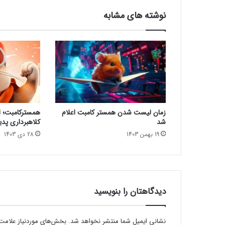
y
نوشته های مشابه
م
ع
ر
ف
ی
ش
د
زمان لیست شدن همستر کامبت اعلام
همسترکامبت؛ از
شد
کلاهبرداری پدی
19 بهمن 1403
28 دی 1403
دیدگاهتان را بنویسید
نشانی ایمیل شما منتشر نخواهد شد.
بخش‌های موردنیاز علامت‌