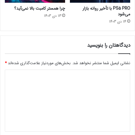
و
ا
PS5 PRO با تأخیر روانه بازار
چرا همستر کامبت بالا نمی‌آید؟
د
ی
می‌شود
13 دی 1403
ی
ع
14 دی 1403
و
م
د
و
ی
م
گ
ی
دیدگاهتان را بنویسید
ر
D
ی
i
ه
a
نشانی ایمیل شما منتشر نخواهد شد.
بخش‌های موردنیاز علامت‌گذاری شده‌اند
*
م
b
د
ک
l
ا
o
ی
ر
4
د
ی
ا
ک
ع
گ
ر
ل
ا
د
ا
ه
ه
م
ش
*
د