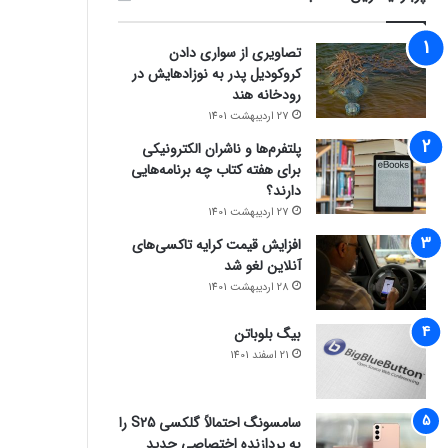
تصاویری از سواری دادن
کروکودیل پدر به نوزادهایش در
رودخانه هند
27 اردیبهشت 1401
پلتفرم‌ها و ناشران الکترونیکی
برای هفته کتاب چه برنامه‌هایی
دارند؟
27 اردیبهشت 1401
افزایش قیمت کرایه تاکسی‌های
آنلاین لغو شد
28 اردیبهشت 1401
بیگ بلوباتن
21 اسفند 1401
سامسونگ احتمالاً گلکسی S25 را
به پردازنده اختصاصی جدید