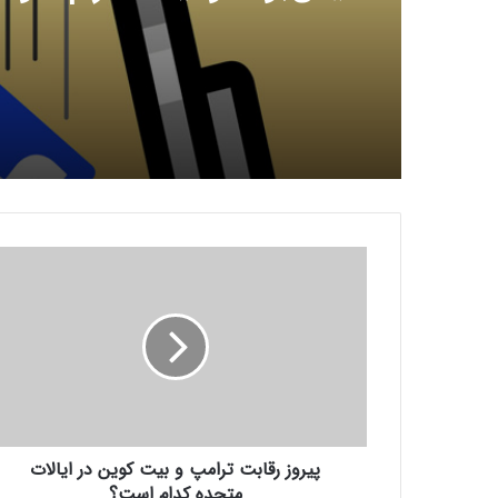
کنید؟
پ
ی
ر
و
ز
ر
ق
ا
ب
پیروز رقابت ترامپ و بیت کوین در ایالات
ت
ت
متحده کدام است؟