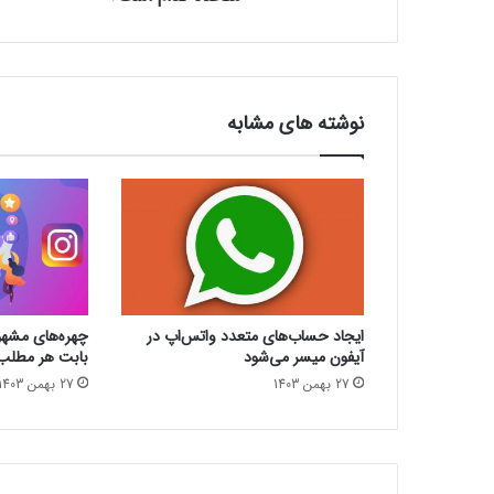
ر
ا
م
پ
و
نوشته های مشابه
ب
ی
ت
ک
و
ی
ن
د
ر
ایجاد حساب‌های متعدد واتس‌اپ در
چهره‌های مشهو
ا
آیفون میسر می‌شود
بابت هر مطلب 
ی
27 بهمن 1403
27 بهمن 1403
ا
ل
ا
ت
م