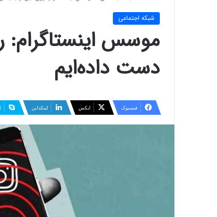
شبكه اجتماعی
موسس اینستاگرام: رو
دست داده‌ایم
فیسبوک
ایکس
لینکداین
ا