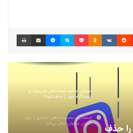
آغاز تحقیقات از ایکس به اتهام سوگیری
الگوریتمی
پینتریست
Reddit
VKontakte
Odnoklassniki
پاکت
اسکایپ
مسنجر
اشتراک گذاری با ایمیل
چاپ
ترفند تیک‌تاک برای دور زدن محدودیت
اندروید
هوش مصنوعی Gemini به‌جای شما
ویدیو‌های یوتیوب را تماشا می‌کند!
آموزش: چگونه حساب‌های فیس‌بوک و
اینستاگرام خود را حذف کنید؟
اینستاگرام محدودیت‌های جدیدی را برای
کاربران نوجوان اعمال می‌کند
 را حذف