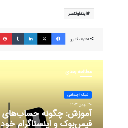
اینفلوئنسر
فیسبوک
ایکس
لینکداین
تامبلر
اشتراک گذاری
مطالعه بعدی
شبكه اجتماعی
30 بهمن 1403
آموزش: چگونه حساب‌های
فیس‌بوک و اینستاگرام خود