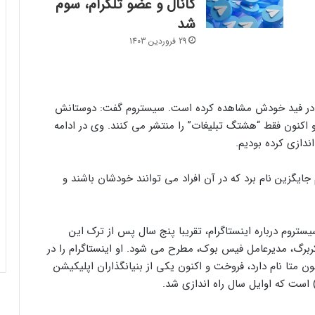
کانال و عضو تلگرام، سوم
شد
29 فروردین 1403
ن را در فید خودش مشاهده کرده است. سیستروم گفت: دوستانش
۶ نکته مهم برای حفظ امنیت شخصی در
و اکنون فقط “هشتگ تبلیغات” را منتشر می کنند. وی در ادامه
رسانه‌های اجتماعی
ندازی کرده بودیم.
آیا واقعا تیک‌تاک در آمریکا سانسور می‌شود؟
ا به عنوان یک پلتفرم جایگزین نام برد که در آن افراد می توانند خودشان باشند و
رقبای جدید تیک‌تاک در Bluesky؛ دنیای
روم درباره اینستاگرام، تقریبا پنج سال پس از ترک این
ویدیوهای کوتاه در حال تغییر است
 با مارک زاکربرگ، مدیرعامل فیس بوک، مطرح می شود. او اینستاگرام را در
 اکنون متا نام دارد، فروخت و اکنون یکی از بنیانگذاران اپلیکیشن
یوتیوب قابلیت “صدای ثابت” را عرضه کرد