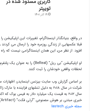
کاربری مسدود شده در
توییتر
19 آذر 1401
در واقع، بنیانگذار اینستاگرام، تغییرات این اپلیکیش
قبلا عکسهایی از زندگی روزمره خود را ارسال می کردند 
افزود: از نظر من، این همان اینستاگرامی نیست که راه ا
او اپلیکیشن “بی ریل” (BeReal) ر
لحظات واقعی خودشان را ثبت کنند.
بر اساس گزارش وب سایت بیزنس اینسایدر، اظهارات سیست
شرکت در سال ۲۰۱۸ به دلیل تنشهای فزاینده
سال ۲۰۱۲ به قیمت یک میلیارد دلار به فیس بوک که
خبری مبتنی بر هوش مصنوعی “آرتی فکت” (Artifact) است که اوایل سال راه اندازی شد.
مجله خبری lastech