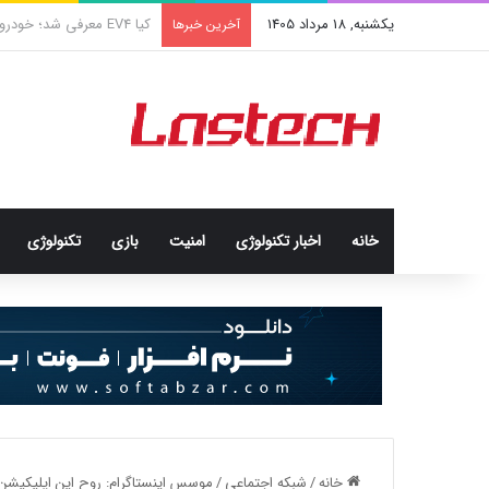
یکشنبه, 18 مرداد 1405
کشف جدید دانشمندان: برخی 
آخرین خبرها
خانه
اخبار تکنولوژی
امنيت
بازی
تکنولوژی
خانه
/
شبكه اجتماعی
/
موسس اینستاگرام: روح این اپلیکیشن 