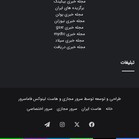
مجله خبری بیکینگ
برگزیده های ایران
مجله خبری یولن
مجله خبری نیوزلن
مجله خبری gsxr
مجله خبری mydtc
مجله خبری سیلاد
مجله خبری دریافت
تبلیغات
طراحی و توسعه توسط
سرور مجازی
و
هاست لینوکس
فاماسرور
خانه
هاست ایران
سرور مجازی
سرور اختصاصی
فیسبوک
ایکس
اینستاگرام
تلگرام