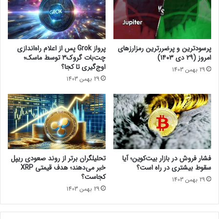
n
ی
3
ا
ب
ر
ر
د
گ
ت
پرسودترین و پرضررترین رمزارزهای
پرواز Grok پس از اعلام راه‌اندازی
ز
و
امروز (۲۹ دی ۱۴۰۳)
چت‌بات گروک۳ توسط ماسک؛
ا
م
اوج‌گیری تا کجا؟
29 بهمن 1403
ر
ا
29 بهمن 1403
م
ن
ی‌
ا
ش
ر
و
ز
د
د
ی
ج
ی
فشار فروش در بازار بیت‌کوین؛ آیا
تحلیلگران برتر از روند صعودی ریپل
ت
سقوط بیشتری در راه است؟
خبر می‌دهند؛ هدف قیمتی XRP
ا
کجاست؟
29 بهمن 1403
ل
29 بهمن 1403
ب
ا
خ