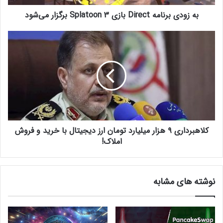
ن
به زودی برنامه Direct بازی Splatoon 3 برگزار می‌شود
ا
م
ه
ک
D
ل
i
ا
r
ه
e
ب
c
ر
t
د
ب
ا
ا
ر
ز
کلاهبرداری ۹ هزار میلیارد تومان ارز دیجیتال با خرید و فروش
ی
ی
۹
املاک!
S
ه
p
ز
l
ا
نوشته های مشابه
a
ر
t
م
o
ی
o
ل