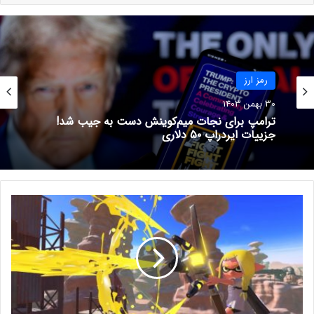
ریزشی پایان داده و راه صعود را در پیش گیرد.
رمز ارز
رمز ارز
30 بهمن 1403
رسوایی میم‌کوین لیبرا؛ نهنگ بدشانس ۳ میلیون دلار
30 بهمن 1403
از دست داد!
ب
ترامپ برای نجات میم‌کوینش دست به جیب شد!
ه
جزییات ایردراپ ۵۰ دلاری
ز
منبع
تریدینگ ویو
و
اشتراک‌گذاری
د
ی
ب
اخبار کوتاه
ر