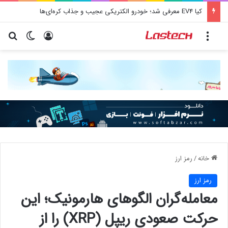
کیا EV4 معرفی شد؛ خودرو الکتریکی عجیب و جذاب کره‌ای‌ها
منو
ورود
تغییر پو
جس
خانه
/
رمز ارز
رمز ارز
معامله‌گران الگوهای هارمونیک؛ این
حرکت صعودی ریپل (XRP) را از