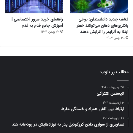
کشف جدید دانشمندان: برخی
راهنمای خرید سرور اختصاصی |
باکتری‌های دهان می‌توانند خطر
آموزش جامع قدم به قدم
ابتلا به آلزایمر را افزایش دهند
30 بهمن 1403
30 بهمن 1403
مطالب پر بازدید
25 اردیبهشت 1402
لایسنس اشتراکی
10 اردیبهشت 1402
ارتباط بین تلفن همراه و خستگی مفرط
27 اردیبهشت 1401
تصاویری از سواری دادن کروکودیل پدر به نوزادهایش در رودخانه هند