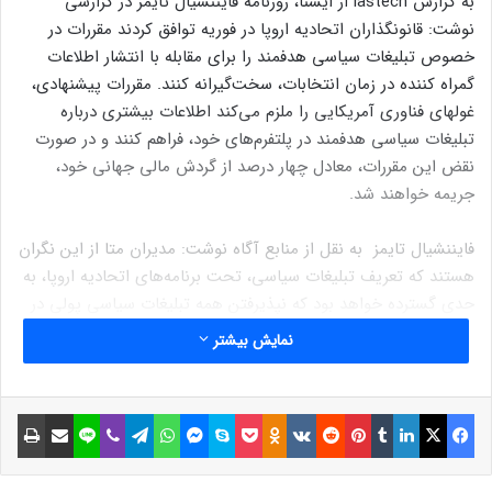
به گزارش lastech از ایسنا، روزنامه فایننشیال تایمز در گزارشی
نوشت: قانونگذاران اتحادیه اروپا در فوریه توافق کردند مقررات در
خصوص تبلیغات سیاسی هدفمند را برای مقابله با انتشار اطلاعات
گمراه کننده در زمان انتخابات، سخت‌گیرانه کنند. مقررات پیشنهادی،
غولهای فناوری آمریکایی را ملزم می‌کند اطلاعات بیشتری درباره
تبلیغات سیاسی هدفمند در پلتفرم‌های خود، فراهم کنند و در صورت
نقض این مقررات، معادل چهار درصد از گردش مالی جهانی خود،
جریمه خواهند شد.
فایننشیال تایمز به نقل از منابع آگاه نوشت: مدیران متا از این نگران
هستند که تعریف تبلیغات سیاسی، تحت برنامه‌های اتحادیه اروپا، به
حدی گسترده خواهد بود که نپذیرفتن همه تبلیغات سیاسی پولی در
سایتهای این شرکت، گزینه راحت‌تری خواهد بود.
نمایش بیشتر
بر اساس گزارش رویترز، کمیسیون اروپا دسامبر گذشته به متا هشدار
داد که با مختل کردن رقابت در بازارهای تبلیغات طبقه‌بندی شده
فیسبوک
ایکس
لینکداین
تامبلر
پینتریست
Reddit
VKontakte
Odnoklassniki
پاکت
اسکایپ
مسنجر
واتس آپ
تلگرام
وایبر
لاین
اشتراک گذاری با ایمیل
چاپ
آنلاین و سوءاستفاده از موقعیت برترش، قوانین ضد انحصارطلبی
اتحادیه اروپا را نقض کرده است.