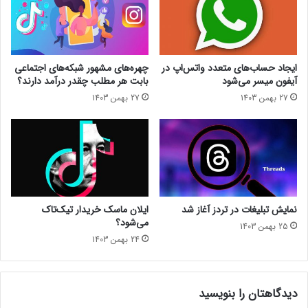
ا
ت
ر
ن
ز
ظ
ه
ی
ا
م
ایجاد حساب‌های متعدد واتس‌اپ در
چهره‌های مشهور شبکه‌های اجتماعی
ی
ن
آیفون میسر می‌شود
بابت هر مطلب چقدر درآمد دارند؟
خ
ش
27 بهمن 1403
27 بهمن 1403
و
د
د
ه
ا
ا
ی
س
ن
ت
ب
ب
ه‌
ا
ر
ا
نمایش تبلیغات در تردز آغاز شد
ایلان ماسک خریدار تیک‌تاک
و
پ
می‌شود؟
25 بهمن 1403
ز
ر
24 بهمن 1403
ر
ا
س
ت
ا
و
ن
ر
دیدگاهتان را بنویسید
ی‌
ت