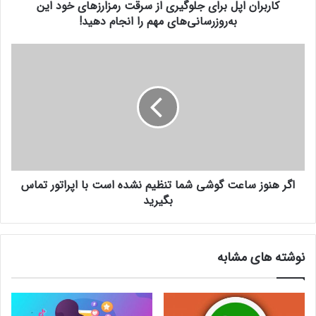
کاربران اپل برای جلوگیری از سرقت رمزارزهای خود این
ل
ب
به‌روزرسانی‌های مهم را انجام دهید!
ر
ا
ا
ی
گ
ج
ر
ل
ه
و
ن
گ
و
ی
ز
ر
س
ی
ا
ا
اگر هنوز ساعت گوشی شما تنظیم نشده است با اپراتور تماس
ع
ز
ت
بگیرید
س
گ
ر
و
ق
ش
نوشته های مشابه
ت
ی
ر
ش
م
م
ز
ا