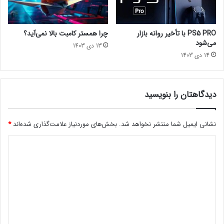
اخبار سینماییترسناکفیلم
ن
ر
چ
ک
ه
ز
PS5 PRO با تأخیر روانه بازار
چرا همستر کامبت بالا نمی‌آید؟
خ
ا
می‌شود
13 دی 1403
و
ز
14 دی 1403
ا
ن
ه
گ
د
ا
ش
ه
دیدگاهتان را بنویسید
د
ت
؟
ح
ل
نشانی ایمیل شما منتشر نخواهد شد.
بخش‌های موردنیاز علامت‌گذاری شده‌اند
*
ی
د
ل
گ
ی
ر
د
م
ع
گ
ر
ا
و
ه
ف