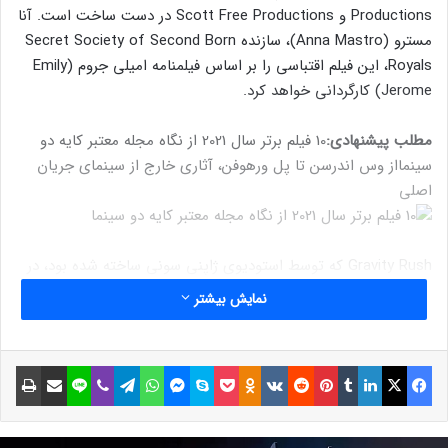
Productions و Scott Free Productions در دست ساخت است. آنا
مسترو (Anna Mastro)، سازنده Secret Society of Second Born
Royals، این فیلم اقتباسی را بر اساس فیلمنامه امیلی جروم (Emily
Jerome) کارگردانی خواهد کرد.
مطلب پیشنهادی:
10 فیلم برتر سال 2021 از نگاه مجله معتبر کایه دو
سینما
از وس اندرسن تا پل ورهوفن، آثاری خارج از سینمای جریان
اصلی
Gravity Rush که توسط استودیوی ژاپنی سونی ساخته شده بود، در
فوریه سال ۲۰۱۲ برای کنسول دستی پلی استیشن ویتا منتشر شد و به
نمایش بیشتر
دلیل مکانیک‌های جالب خود مورد تحسین منتقدان قرار گرفت.
فیسبوک
ایکس
لینکداین
تامبلر
پینتریست
Reddit
VKontakte
Odnoklassniki
پاکت
اسکایپ
مسنجر
واتس آپ
تلگرام
وایبر
لاین
اشتراک گذاری با ایمیل
چاپ
نوشته های مشابه
شش حزب سیاسی هلند برای طرح