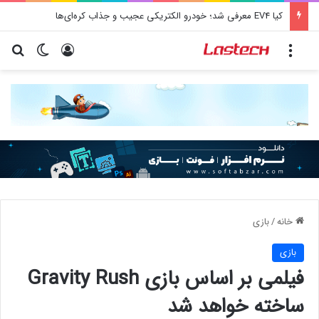
کشف جدید دانشمندان: برخی باکتری‌های دهان می‌توانند خطر ابتلا به آلزایمر را افزایش دهند
منو
ورود
تغییر پو
جس
خانه
/
بازی
بازی
فیلمی بر اساس بازی Gravity Rush
ساخته خواهد شد