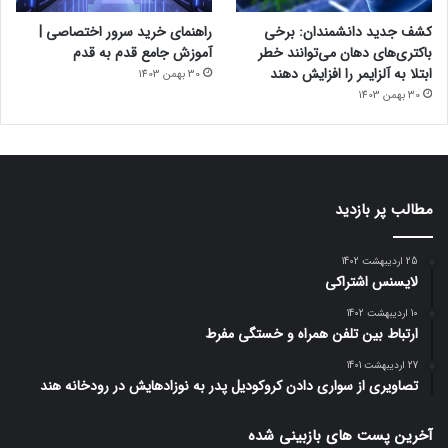
کشف جدید دانشمندان: برخی
راهنمای خرید سرور اختصاصی |
باکتری‌های دهان می‌توانند خطر
آموزش جامع قدم به قدم
ابتلا به آلزایمر را افزایش دهند
30 بهمن 1403
30 بهمن 1403
مطالب پر بازدید
25 اردیبهشت 1402
لایسنس اشتراکی
10 اردیبهشت 1402
ارتباط بین تلفن همراه و خستگی مفرط
27 اردیبهشت 1401
تصاویری از سواری دادن کروکودیل پدر به نوزادهایش در رودخانه هند
آخرین پست های بازبینی شده