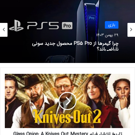
ممنوعیت لوت باکس‌ها با یکدیگر
متحد شدند
14 تیر 1401
بازی
نویسنده بازی Disco Elysium از
29 بهمن 1403
ZA/UM شکایت کرد
چرا گیمرها از PS5 Pro محصول جدید سونی
ناراضی‌اند؟
4 آبان 1401
در این عنوان جهان باز، بازیکنان کنترل شخصیت Kat را به دست
می‌گیرند، زن جوانی که از توانایی خود برای کنترل جاذبه زمین برای
ت
دفاع از شهر شناور Hekseville در برابر طوفان‌های جاذبه و هیولاهایی
ا
ر
به نام Nevi استفاده می‌کند.
ی
خ
این بازی در سال ۲۰۱۵ برای پلی استیشن ۴ بازسازی شد و سپس
ا
دنباله‌ای برای همین کنسول در سال ۲۰۱۷ منتشر شد. با این حال، در
ن
پنج سال گذشته هیچ نسخه دیگری از بازی ساخته و منتشر نشده
ت
ش
است.
تاریخ انتشار فیلم Glass Onion: A Knives Out Mystery
ا