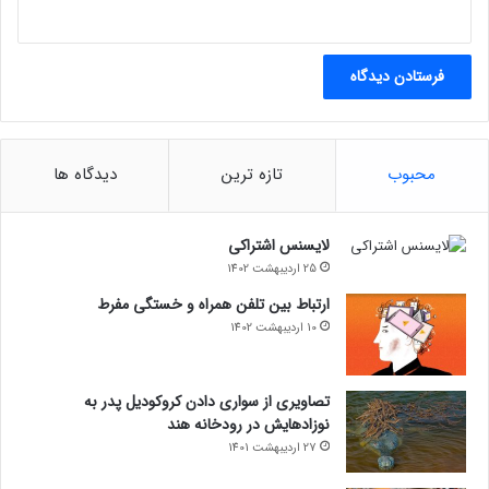
محبوب
تازه ترین
دیدگاه ها
لایسنس اشتراکی
25 اردیبهشت 1402
ارتباط بین تلفن همراه و خستگی مفرط
10 اردیبهشت 1402
تصاویری از سواری دادن کروکودیل پدر به
نوزادهایش در رودخانه هند
27 اردیبهشت 1401