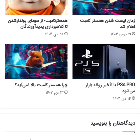
e
i
s
t
تماشا از یوتیوب lastech پلاس
O
y
زمان لیست شدن همستر کامبت
همسترکامبت؛ از سودای پولدارشدن
مجله خبری lastech
u
R
اعلام شد
تا کلاهبرداری پدیدآورندگان
t
u
19 بهمن 1403
28 دی 1403
M
s
اخبار سینماییپلی استیشنسونیفیلم
y
h
s
س
t
ا
e
خ
r
ت
y
ه
م
خ
PS5 PRO با تأخیر روانه بازار
چرا همستر کامبت بالا نمی‌آید؟
ش
و
می‌شود
13 دی 1403
خ
ا
14 دی 1403
ص
ه
ش
د
د
ش
د
دیدگاهتان را بنویسید