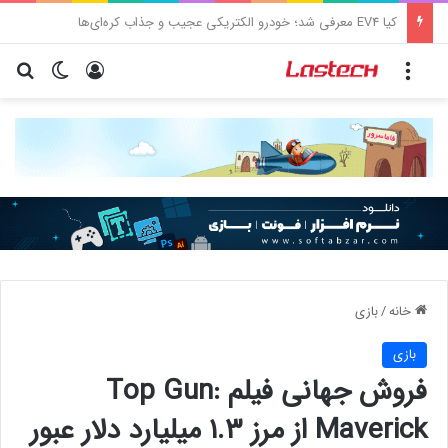
کشف جدید دانشمندان: برخی باکتری‌های دهان می‌توانند خطر ابتلا به آلزایمر را افزایش دهند
منو
ورود
تغییر پو
جس
خانه
/
بازی
بازی
فروش جهانی فیلم Top Gun:
Maverick از مرز ۱.۳ میلیارد دلار عبور