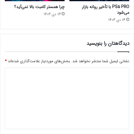
ک
ا
PS5 PRO با تأخیر روانه بازار
چرا همستر کامبت بالا نمی‌آید؟
ن
ش
می‌شود
13 دی 1403
د
ش
14 دی 1403
د
رازهای پنهانی درباره‌ی جهان برکینگ بد که احتمالاً نمی‌دانید
!
دیدگاهتان را بنویسید
تماشا با بالاترین کیفیت در یوتیوب lastech سینما
مجله خبری lastech
نشانی ایمیل شما منتشر نخواهد شد.
بخش‌های موردنیاز علامت‌گذاری شده‌اند
*
اخبار سینماییباکس آفیستام کروزسینمای جهانفیلم
د
ی
د
گ
ا
ه
*