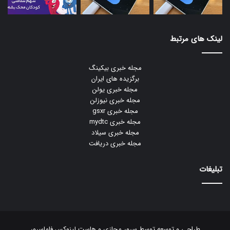
لینک های مرتبط
مجله خبری بیکینگ
برگزیده های ایران
مجله خبری یولن
مجله خبری نیوزلن
مجله خبری gsxr
مجله خبری mydtc
مجله خبری سیلاد
مجله خبری دریافت
تبلیغات
طراحی و توسعه توسط
سرور مجازی
و
هاست لینوکس
فاماسرور