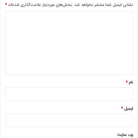
نشانی ایمیل شما منتشر نخواهد شد.
بخش‌های موردنیاز علامت‌گذاری شده‌اند
*
د
ی
د
سازوکار این موضوع هم اکنون در
گ
هیئت دولت در حال بررسی قرار داشته
ا
و در صورت اتمام مراحل رسیدگی،
ه
اجرای آن به تصویب هیئت وزیران
*
خواهد رسید.
نام
*
پیش‌تر، افشین خدامرادی، معاون فناوری سازمان امور مالیاتی
نیز از همکاری مشترک این سازمان با بانک مرکزی و وزارت نیرو
ایمیل
*
برای تدوین آیین‌نامه‌ای جهت اخذ مالیات از ارز‌های دیجیتال
خبر داده بود.
وب‌ سایت