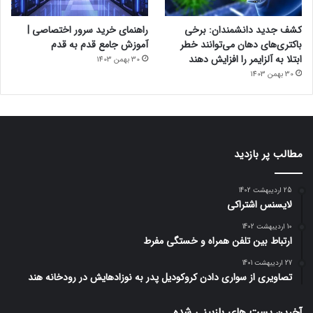
کشف جدید دانشمندان: برخی
راهنمای خرید سرور اختصاصی |
باکتری‌های دهان می‌توانند خطر
آموزش جامع قدم به قدم
ابتلا به آلزایمر را افزایش دهند
30 بهمن 1403
30 بهمن 1403
مطالب پر بازدید
25 اردیبهشت 1402
لایسنس اشتراکی
10 اردیبهشت 1402
ارتباط بین تلفن همراه و خستگی مفرط
27 اردیبهشت 1401
تصاویری از سواری دادن کروکودیل پدر به نوزادهایش در رودخانه هند
آخرین پست های بازبینی شده