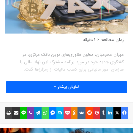
زمان مطالعه:
< 1
دقیقه
مهران محرمیان، معاون فناوری‌های نوین بانک مرکزی، در
گفتگوی جدید خود در مورد برنامه‌‍ مشترک این نهاد مالی با
سازمان امور مالیاتی برای کسب مالیات از رمزارز‌ها گفت:
نمایش بیشتر
فیسبوک
ایکس
لینکداین
تامبلر
پینتریست
Reddit
VKontakte
Odnoklassniki
پاکت
اسکایپ
مسنجر
واتس آپ
تلگرام
وایبر
لاین
اشتراک گذاری با ایمیل
چاپ
در حال حاضر، اجرای این سیاست، در
دو زمینه استخراج و تبادل ارز‌های
دیجیتال، میان بانک مرکزی و سازمان