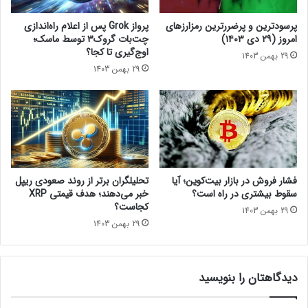
ت
ا
پرسودترین و پرضررترین رمزارزهای
پرواز Grok پس از اعلام راه‌اندازی
ک
امروز (۲۹ دی ۱۴۰۳)
چت‌بات گروک۳ توسط ماسک؛
»
اوج‌گیری تا کجا؟
29 بهمن 1403
ر
29 بهمن 1403
ا
اجرای این مصوبه اکنون در مراحل
م
م
نخست خود قرار دارد؛ لذا، با توجه به
ن
این نکته، تعداد نفرات کمی مشمول
و
ع
آن شده‌اند و نمی‌توان اطلاعات دقیقی
ک
را درباره آنها داد. آمار متقن تعداد
ر
فشار فروش در بازار بیت‌کوین؛ آیا
تحلیلگران برتر از روند صعودی ریپل
د
سقوط بیشتری در راه است؟
خبر می‌دهند؛ هدف قیمتی XRP
مشمولین این طرح را باید از سوی
ه‌
کجاست؟
29 بهمن 1403
وزارت صمت پرسید.
ا
29 بهمن 1403
ن
د
؟
معاون فناوری‌های نوین بانک مرکزی همچنین درباره اخذ مالیات
دیدگاهتان را بنویسید
از محل تبادل رمزارز‌ها گفت: