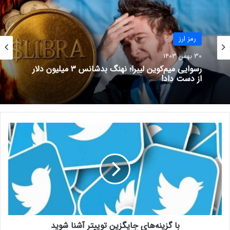
امور مالیاتی تحت پیگیری قرار دارد.
رمز ارز
نوشته های مشابه
30 بهمن 1403
رسوایی میم‌کوین لیبرا؛ نهنگ بدشانس ۳ میلیون دلار
فوریه، ماه
از دست داد!
قدرت‌نمایی
بیت‌کوین؟
پیش‌بینی حرکت
ب
بعدی بازار با
ا
الگوهای تاریخی
گ
14 بهمن 1403
ز
ی
توکن‌سوزی کاردانو
ن
ه‌
یا دزدی از کاربران؟
ه
11 شهریور 1401
ا
با گزینه‌های جایگزین توییتر آشنا شوید
ی