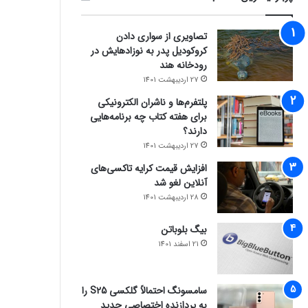
تصاویری از سواری دادن
کروکودیل پدر به نوزادهایش در
رودخانه هند
27 اردیبهشت 1401
پلتفرم‌ها و ناشران الکترونیکی
برای هفته کتاب چه برنامه‌هایی
دارند؟
27 اردیبهشت 1401
افزایش قیمت کرایه تاکسی‌های
آنلاین لغو شد
28 اردیبهشت 1401
بیگ بلوباتن
21 اسفند 1401
سامسونگ احتمالاً گلکسی S25 را
به پردازنده اختصاصی جدید