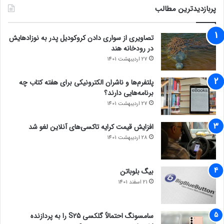
پربازدیدترین مطالب
تصاویری از سواری دادن کروکودیل پدر به نوزادهایش
در رودخانه هند
27 اردیبهشت 1401
پلتفرم‌ها و ناشران الکترونیکی برای هفته کتاب چه
برنامه‌هایی دارند؟
27 اردیبهشت 1401
افزایش قیمت کرایه تاکسی‌های آنلاین لغو شد
28 اردیبهشت 1401
بیگ بلوباتن
21 اسفند 1401
سامسونگ احتمالاً گلکسی S25 را به پردازنده