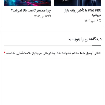
]
d
o
PS5 PRO با تأخیر روانه بازار
چرا همستر کامبت بالا نمی‌آید؟
f
می‌شود
13 دی 1403
W
14 دی 1403
a
r
چ
ه
دیدگاهتان را بنویسید
ک
س
ی
نشانی ایمیل شما منتشر نخواهد شد.
بخش‌های موردنیاز علامت‌گذاری شده‌اند
*
ب
د
و
د
ی
؟
د
گ
ا
ه
*