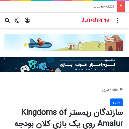
کشف جدید دانشمندان: برخی باکتری‌های دهان می‌توانند خطر ابتلا به آلزایمر را افزایش دهند
منو
ورود
تغییر پو
جس
خانه
/
بازی
بازی
سازندگان ریمستر Kingdoms of
Amalur روی یک بازی کلان بودجه