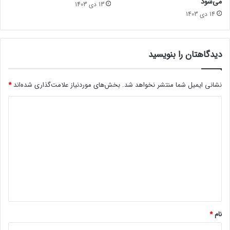
می‌شود
13 دی 1403
مجله خبری lastech
ت
14 دی 1403
ر
سایلنت هیلکونامی
دیدگاهتان را بنویسید
نشانی ایمیل شما منتشر نخواهد شد.
بخش‌های موردنیاز علامت‌گذاری شده‌اند
*
د
ی
د
گ
ا
ه
*
نام
*