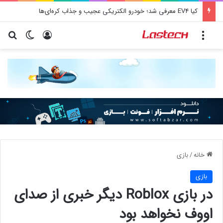
کشف جدید دانشمندان: برخی باکتری‌های دهان می‌توانند خطر ابتلا به آلزایمر را افزایش دهند
منو
ورود
تغییر پو
جس
خانه
/
بازی
بازی
در بازی Roblox دیگر خبری از صدای
اووف نخواهد بود