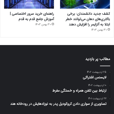
کشف جدید دانشمندان: برخی
راهنمای خرید سرور اختصاصی |
باکتری‌های دهان می‌توانند خطر
آموزش جامع قدم به قدم
ابتلا به آلزایمر را افزایش دهند
30 بهمن 1403
30 بهمن 1403
مطالب پر بازدید
25 اردیبهشت 1402
لایسنس اشتراکی
10 اردیبهشت 1402
ارتباط بین تلفن همراه و خستگی مفرط
27 اردیبهشت 1401
تصاویری از سواری دادن کروکودیل پدر به نوزادهایش در رودخانه هند