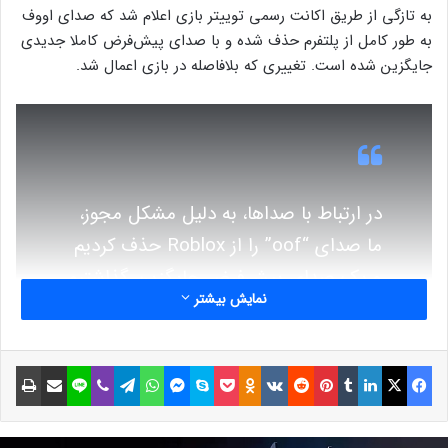
به تازگی از طریق اکانت رسمی توییتر بازی اعلام شد که صدای اووف
به طور کامل از پلتفرم حذف شده و با صدای پیش‌فرض کاملا جدیدی
جایگزین شده است. تغییری که بلافاصله در بازی اعمال شد.
در ارتباط با صداها، به دلیل مشکل مجوز،
ما صدای “oof” را از Roblox حذف کردیم
و یک صدای پیش‌فرض جایگزین گذاشتیم
نمایش بیشتر
که از امروز راه‌اندازی می‌شود.
فیسبوک
ایکس
لینکداین
تامبلر
پینتریست
Reddit
VKontakte
Odnoklassniki
پاکت
اسکایپ
مسنجر
واتس آپ
تلگرام
وایبر
لاین
اشتراک گذاری با ایمیل
چاپ
مطلب پیشنهادی:
با مهم‌ترین کاراکترهای فورتنایت آشنا شوید
بازیگران