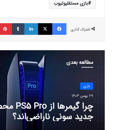
بازی مستقلیوتیوب
فیسبوک
ایکس
لینکداین
تامبلر
اشتراک گذاری
مطالعه بعدی
بازی
29 بهمن 1403
چرا گیمرها از 
جدید سونی ناراضی‌اند؟