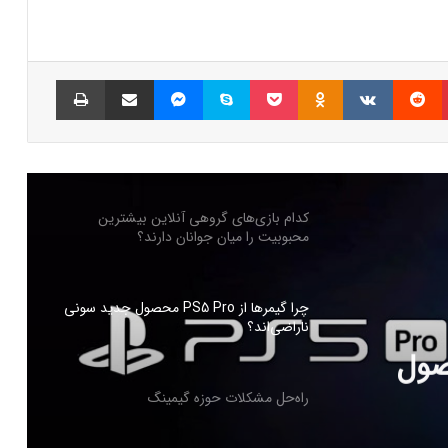
شبکه پلی‌استیشن (PSN) دچار اختلالات
گسترده‌ای شد
پینتریست
Reddit
VKontakte
Odnoklassniki
پاکت
اسکایپ
مسنجر
اشتراک گذاری با ایمیل
چاپ
بازی‌های ویدیویی تا سه ساعت در روز تاثیر
منفی ندارد
کدام بازی‌های گروهی آنلاین بیشترین
محبوبیت را میان جوانان دارند؟
چرا گیمرها از PS5 Pro محصول جدید سونی
ناراضی‌اند؟
PS5 Pro محصول
راه‌حل مشکلات حوزه گیمینگ