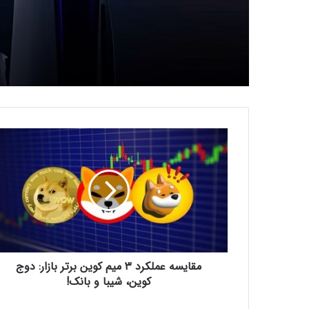
م
ق
ا
ی
س
ه
ع
م
ل
مقایسه عملکرد ۳ میم کوین برتر بازار: دوج
ک
ر
کوین، شیبا و بانک!
د