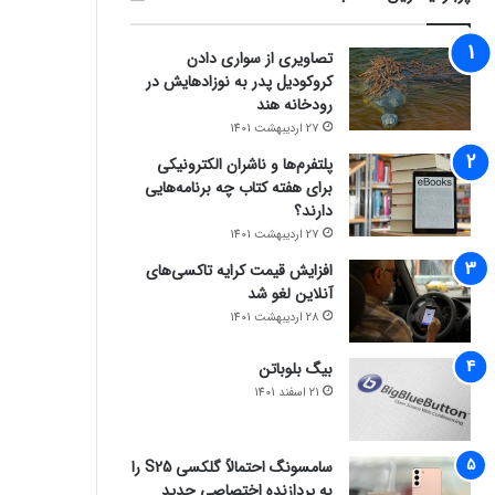
تصاویری از سواری دادن
کروکودیل پدر به نوزادهایش در
رودخانه هند
27 اردیبهشت 1401
پلتفرم‌ها و ناشران الکترونیکی
برای هفته کتاب چه برنامه‌هایی
دارند؟
27 اردیبهشت 1401
افزایش قیمت کرایه تاکسی‌های
آنلاین لغو شد
28 اردیبهشت 1401
بیگ بلوباتن
21 اسفند 1401
سامسونگ احتمالاً گلکسی S25 را
به پردازنده اختصاصی جدید