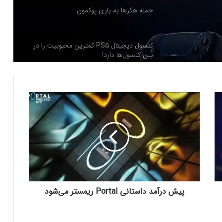
حمله هکرها به بازی پوکمون
کنسول دیجیتال PS5 کمترین محبوبیت را در
بین کنسول‌ها دارد!
اینفوگرافیک: در سال ۲۰۲۵ منتظر این
پ
بازی‌های ویدئویی جذاب باشید
ی
ش
د
رفع فیلتر گوگل پلی به حل مشکلات سازندگان
ر
بازی‌ها کمک خواهد کرد؟
آ
م
د
جذب سرمایه ۱۰ میلیون دلاری توسط شرکت
د
بازی‌سازی ترکیه‌ای از سوئد
پیش درآمد داستانی Portal ریمستر می‌شود
ا
س
ت