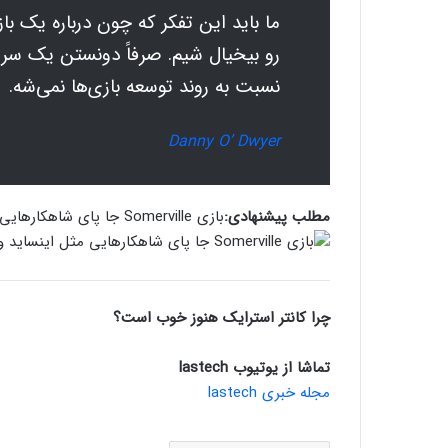
ما باید این تفکر که چون درباره یک با
رو بیخیال شیم. صرفاً دونستن یک سری
نسبت به روند توسعه بازی‌ها نمی‌شه.
Danny O’ Dwyer
مطلب پیشنهادی:
بازی Somerville جا پای شاهکارهایی مثل اینساید و لیمبو می‌گذارد
چرا کانتر استرایک هنوز خوب است؟
تماشا از یوتیوب lastech
مجله خبری lastech