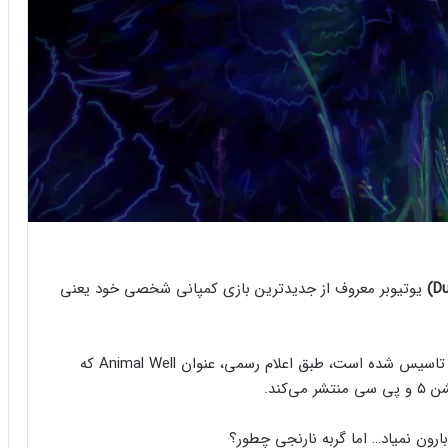
یوتیوبر معروف از جدیدترین بازی کمپانی شخصی خود یعنی
شرکت Bigmode که با هدف انتشار آثار مستقل به بازاز تاسیس شده است، طبق اعلام رسمی، عنوان Animal Well که
کند.
بارون نمیاد… اما گربه نارنجی چطور؟