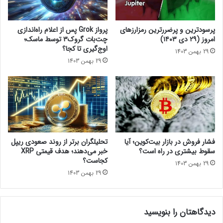
ل
ب
ا
ا
منبع
؟
ز
پرسودترین و پرضررترین رمزارزهای
پرواز Grok پس از اعلام راه‌اندازی
!
ی
امروز (۲۹ دی ۱۴۰۳)
چت‌بات گروک۳ توسط ماسک؛
X
کریپتو پوتی‌تو
اوج‌گیری تا کجا؟
29 بهمن 1403
D
29 بهمن 1403
e
اشتراک‌گذاری
f
i
a
n
t
ی
اخبار کوتاه
و
فشار فروش در بازار بیت‌کوین؛ آیا
تحلیلگران برتر از روند صعودی ریپل
ب
سقوط بیشتری در راه است؟
خبر می‌دهند؛ هدف قیمتی XRP
ی
کجاست؟
29 بهمن 1403
س
29 بهمن 1403
ا
ف
ت
دیدگاهتان را بنویسید
آ
غ