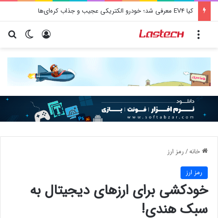
کشف جدید دانشمندان: برخی باکتری‌های دهان می‌توانند خطر ابتلا به آلزایمر را افزایش دهند
منو
ورود
تغییر پو
جس
خانه
/
رمز ارز
رمز ارز
خودکشی برای ارزهای دیجیتال به
سبک هندی!