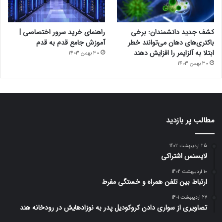
کشف جدید دانشمندان: برخی
راهنمای خرید سرور اختصاصی |
باکتری‌های دهان می‌توانند خطر
آموزش جامع قدم به قدم
ابتلا به آلزایمر را افزایش دهند
30 بهمن 1403
30 بهمن 1403
مطالب پر بازدید
25 اردیبهشت 1402
لایسنس اشتراکی
10 اردیبهشت 1402
ارتباط بین تلفن همراه و خستگی مفرط
27 اردیبهشت 1401
تصاویری از سواری دادن کروکودیل پدر به نوزادهایش در رودخانه هند