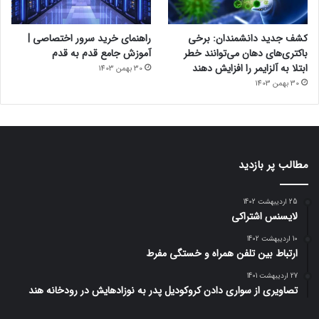
کشف جدید دانشمندان: برخی
راهنمای خرید سرور اختصاصی |
باکتری‌های دهان می‌توانند خطر
آموزش جامع قدم به قدم
ابتلا به آلزایمر را افزایش دهند
30 بهمن 1403
30 بهمن 1403
مطالب پر بازدید
25 اردیبهشت 1402
لایسنس اشتراکی
10 اردیبهشت 1402
ارتباط بین تلفن همراه و خستگی مفرط
27 اردیبهشت 1401
تصاویری از سواری دادن کروکودیل پدر به نوزادهایش در رودخانه هند