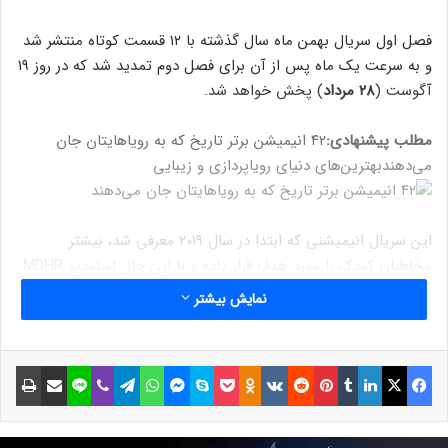
فصل اول سریال بهمن ماه سال گذشته با ۱۲ قسمت کوتاه منتشر شد
و به سرعت یک ماه پس از آن برای فصل دوم تمدید شد که در روز ۱۹
آگوست (
۲۸ مرداد
) پخش خواهد شد.
مطلب پیشنهادی:
۴۲ انیمیشن برتر تاریخ که به رویاهایتان جان
می‌دهند
بهترین‌های دنیای رویاپردازی و زیبایی
این سریال انیمیشنی که ابتدا در سال ۲۰۱۹ معرفی شد، بیشتر
مخاطبان کودک را مورد هدف قرار داده و با این حال استودیو MDHR
از طنز و شوخی مناسب برای مخاطبان بزرگسال نیز استفاده کرده
نمایش بیشتر
است. این سریال با جدا شدن از انیمیشن بسیار دقیق و منحصربفرد
بازی، از شخصیت‌ها و حرکت‌هایی که با دست طراحی شده‌اند بهره
می‌برد.
فیسبوک
ایکس
لینکداین
تامبلر
پینتریست
Reddit
VKontakte
Odnoklassniki
پاکت
اسکایپ
مسنجر
واتس آپ
تلگرام
وایبر
لاین
اشتراک گذاری با ایمیل
چاپ
نوشته های مشابه