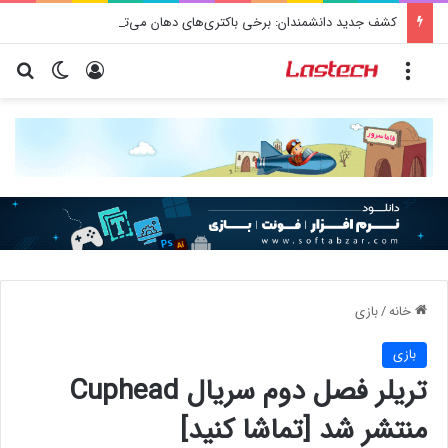
کشف جدید دانشمندان: برخی باکتری‌های دهان می‌توانند خطر ابتلا به آلزایمر را افزایش دهند
منو
ورود
تغییر پو
جس
خانه
/
بازی
بازی
تریلر فصل دوم سریال Cuphead
منتشر شد [تماشا کنید]