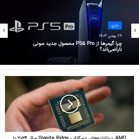
نسخه طولانی‌تر Spider-Man: No
Way Home در سینماها اکران
خواهد شد
بازی
بازی
22 خرداد 1401
29 بهمن 1403
29 بهمن 1403
تمام استیم دک های رزرو شده تا
پایان ۲۰۲۲ به دست مشتری می‌رسد
چرا گیمرها از PS5 Pro محصول جدید سونی
9 مرداد 1401
ناراضی‌اند؟
راه‌حل مشکلات حوزه گیمینگ
A
M
D
:
پ
ر
د
ا
ز
AMD: پردازنده‌های دسکتاپ Granite Ridge سال ۲۰۲۴ با
ن