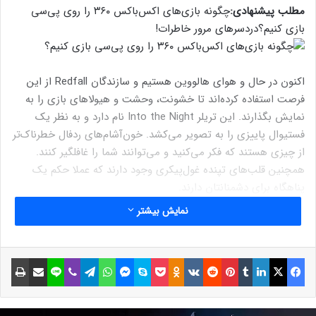
مطلب پیشنهادی:
چگونه بازی‌های اکس‌باکس ۳۶۰ را روی پی‌سی
بازی کنیم؟
دردسرهای مرور خاطرات!
اکنون در حال و هوای هالووین هستیم و سازندگان Redfall از این
فرصت استفاده کرده‌اند تا خشونت، وحشت و هیولاهای بازی را به
نمایش بگذارند. این تریلر Into the Night نام دارد و به نظر یک
فستیوال پاییزی را به تصویر می‌کشد. خون‌آشام‌های ردفال خطرناک‌تر
از چیزی هستند که فکر می‌کنید و می‌توانند شما را غافلگیر کنند.
همچنین قلب‌های تپنده غول‌پیکری وجود دارند که عملا حکم یک
پناهگاه برای دشمنانتان دارند.
نمایش بیشتر
بازی Redfall جدیدترین ساخته آرکین آستین است و اگرچه در ابتدا
به نظر می‌رسید با یک عنوان مشابه Left 4 Dead طرف باشیم، اما
بازی قرار است بسیار فراتر از یک شوتر کو-آپ ساده باشد. این تریلر
فیسبوک
ایکس
لینکداین
تامبلر
پینتریست
Reddit
VKontakte
Odnoklassniki
پاکت
اسکایپ
مسنجر
واتس آپ
تلگرام
وایبر
لاین
اشتراک گذاری با ایمیل
چاپ
جدید هم به خوبی نشان می‌دهد که ترس یکی از چندین المان حاضر
در ردفال خواهد بود. انتظار می‌رود که سازندگان با تریلرهای بعدی
جنبه‌های بیشتری از بازی خود را به نمایش بگذارند.