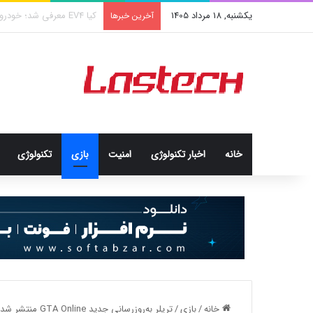
یکشنبه, 18 مرداد 1405
کشف جدید دانشمندان: برخی 
آخرین خبرها
خانه
اخبار تکنولوژی
امنيت
بازی
تکنولوژی
خانه
/
بازی
/
تریلر به‌روزرسانی جدید GTA Online منتشر شد