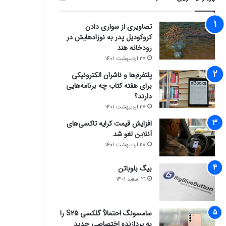
تصاویری از سواری دادن
کروکودیل پدر به نوزادهایش در
رودخانه هند
27 اردیبهشت 1401
پلتفرم‌ها و ناشران الکترونیکی
برای هفته کتاب چه برنامه‌هایی
دارند؟
27 اردیبهشت 1401
افزایش قیمت کرایه تاکسی‌های
آنلاین لغو شد
28 اردیبهشت 1401
بیگ بلوباتن
21 اسفند 1401
سامسونگ احتمالاً گلکسی S25 را
به پردازنده اختصاصی جدید