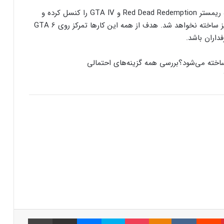
در چند روز گذشته متوجه شده‌ایم که این استودیو پروژه ریمستر Red Dead Redemption و GTA IV را کنسل کرده و
کنسول دیجیتال PS5 کمترین محبوبیت را در
احتمالا نسخه نسل نهمی Red Dead Redemption 2 نیز ساخته نخواهد شد. هدف از همه این کار‌ها تمرکز روی GTA 6
بین کنسول‌ها دارد!
داران باشد.
اینفوگرافیک: در سال ۲۰۲۵ منتظر این
بررسی همه گزینه‌های احتمالی
بازی‌های ویدئویی جذاب باشید
رفع فیلتر گوگل پلی به حل مشکلات سازندگان
بازی‌ها کمک خواهد کرد؟
جذب سرمایه ۱۰ میلیون دلاری توسط شرکت
بازی‌سازی ترکیه‌ای از سوئد
شبکه پلی‌استیشن (PSN) دچار اختلالات
گسترده‌ای شد
پینتریست
Reddit
VKontakte
Odnoklassniki
پاکت
اسکایپ
مسنجر
اشتراک گذاری با ایمیل
چاپ