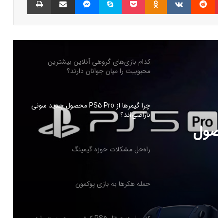
بازی‌های ویدیویی تا سه ساعت در روز تاثیر
منفی ندارد
کدام بازی‌های گروهی آنلاین بیشترین
محبوبیت را میان جوانان دارند؟
چرا گیمرها از PS5 Pro محصول جدید سونی
ناراضی‌اند؟
PS5 Pro محصول
راه‌حل مشکلات حوزه گیمینگ
حمله هکرها به بازی پوکمون