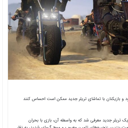
ته آینده عرضه می‌شود و بازیکنان با تماشای تریلر جدید ممکن است احساس کنند
ته به‌روزرسانی The Criminal Enterprises با یک تریلر جدید معرفی شد که به واسطه آن، بازی با بحران
مت بنزین، زنجیره‌های تامین معیوب و موج گرمای شدید، به نظر