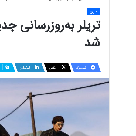
بازی
شد
فیسبوک
ایکس
لینکداین
ا