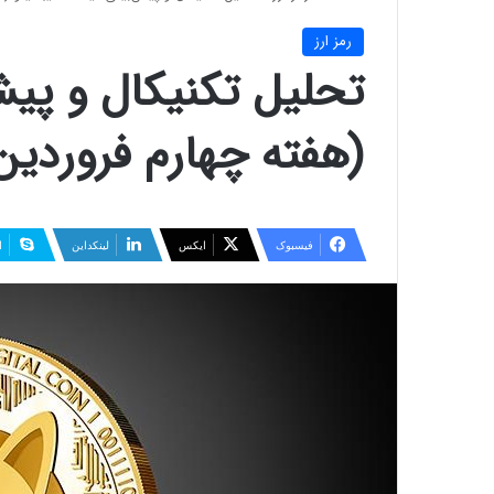
رمز ارز
تحلیل تکنیکال و پیش
(هفته چهارم فروردین
فیسبوک
ایکس
لینکداین
ا