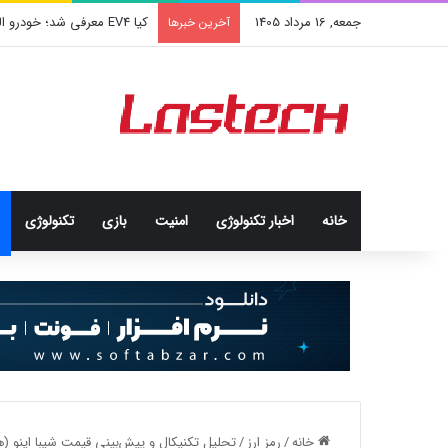
جمعه, 16 مرداد 1405
کیا EV4 معرفی شد؛ خودرو الکتریکی عجیب و جذاب کره‌ای‌ها
آخرین خبرها
خانه
اخبار تکنولوژی
امنيت
بازی
تکنولوژی
خانه
/
رمز ارز
/
تحلیل تکنیکال و پیش‌بینی قیمت شیبا اینو (ه