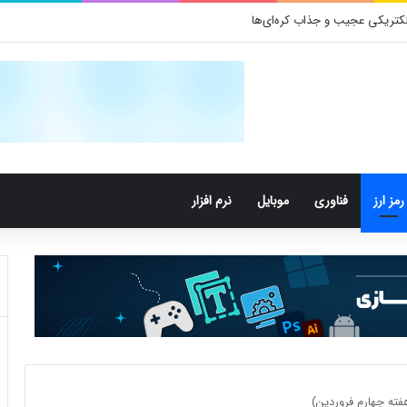
رمز ارز
فناوری
موبایل
نرم افزار
فته چهارم فروردین)