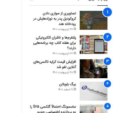
تصاویری از سواری دادن
کروکودیل پدر به نوزادهایش در
رودخانه هند
27 اردیبهشت 1401
پلتفرم‌ها و ناشران الکترونیکی
برای هفته کتاب چه برنامه‌هایی
دارند؟
27 اردیبهشت 1401
افزایش قیمت کرایه تاکسی‌های
آنلاین لغو شد
28 اردیبهشت 1401
بیگ بلوباتن
21 اسفند 1401
سامسونگ احتمالاً گلکسی S25 را
به پردازنده اختصاصی جدید