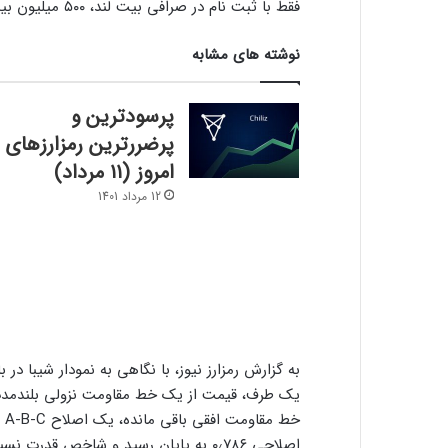
فقط با ثبت نام در صرافی بیت لند، ۵۰۰ میلیون بیبی دوج جایزه بگیرید!
نوشته های مشابه
پرسودترین و
پرضررترین رمزارزهای
امروز (۱۱ مرداد)
12 مرداد 1401
به گزارش رمزارز نیوز، با نگاهی به نمودار شیبا در 
یک طرف، قیمت از یک خط مقاومت نزولی بلندمدت که
خط
اصلاحی ۰٫۷۸۶ به پایان رسید و شاخص قدرت نسبی (RSI) روزانه هم در یکم آویل به بالای ۵۰ صعود کرد.