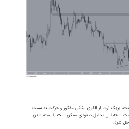
ارسال پیام هشداردهنده با سوزاندن اتریوم؛
مدت، بریک آوت از الگوی مثلثی مذکور و حرکت به سمت
کنترل مردم با چیپ‌های مغزی حقیقت دارد؟
۰٫۰۰ دلار و احتمالاً به ۰٫۰۰۰۰۱۳۷ دلار است. البته این تحلیل صعودی ممکن است با بسته شدن
طل شود.