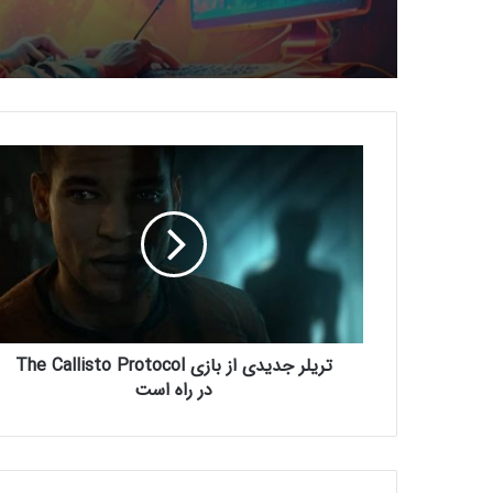
ت
ر
ی
ل
ر
ج
د
ی
د
تریلر جدیدی از بازی The Callisto Protocol
ی
ا
در راه است
ز
ب
ا
ز