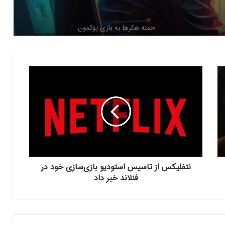
کنسول دیجیتال PS5 کمترین محبوبیت را در
بین کنسول‌ها دارد!
اینفوگرافیک: در سال ۲۰۲۵ منتظر این
ن
بازی‌های ویدئویی جذاب باشید
ت
ف
ل
رفع فیلتر گوگل پلی به حل مشکلات سازندگان
ی
بازی‌ها کمک خواهد کرد؟
ک
س
ا
جذب سرمایه ۱۰ میلیون دلاری توسط شرکت
ز
بازی‌سازی ترکیه‌ای از سوئد
نتفلیکس از تاسیس استودیو بازی‌سازی خود در
ت
ا
فنلاند خبر داد
س
ی
شبکه پلی‌استیشن (PSN) دچار اختلالات
س
گسترده‌ای شد
ا