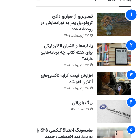
تصاویری از سواری دادن
کروکودیل پدر به نوزادهایش در
رودخانه هند
27 اردیبهشت 1401
پلتفرم‌ها و ناشران الکترونیکی
برای هفته کتاب چه برنامه‌هایی
دارند؟
27 اردیبهشت 1401
افزایش قیمت کرایه تاکسی‌های
آنلاین لغو شد
28 اردیبهشت 1401
بیگ بلوباتن
21 اسفند 1401
سامسونگ احتمالاً گلکسی S25 را
به پردازنده اختصاصی جدید