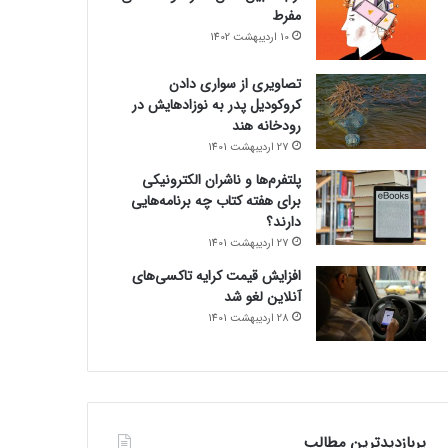
مفرط
10 اردیبهشت 1402
تصاویری از سواری دادن
کروکودیل پدر به نوزادهایش در
رودخانه هند
27 اردیبهشت 1401
پلتفرم‌ها و ناشران الکترونیکی
برای هفته کتاب چه برنامه‌هایی
دارند؟
27 اردیبهشت 1401
افزایش قیمت کرایه تاکسی‌های
آنلاین لغو شد
28 اردیبهشت 1401
پربازدیدترین مطالب