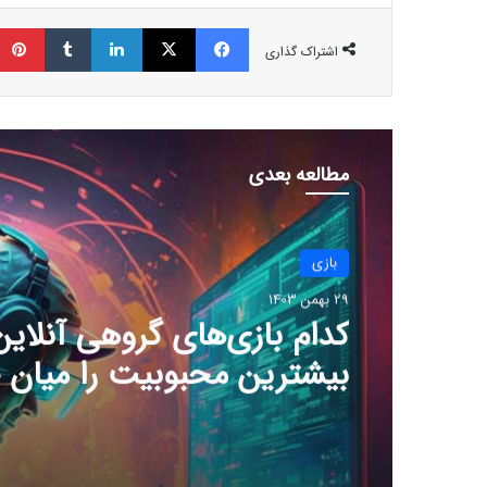
فیسبوک
ایکس
لینکداین
تامبلر
اشتراک گذاری
مطالعه بعدی
بازی
29 بهمن 1403
چرا گیمرها از 
جدید سونی ناراضی‌اند؟