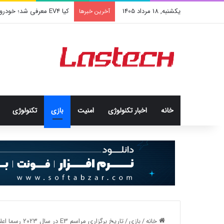
یکشنبه, 18 مرداد 1405
کیا EV4 معرفی شد؛ خودرو الکتریکی عجیب و جذاب کره‌ای‌ها
آخرین خبرها
خانه
اخبار تکنولوژی
امنيت
بازی
تکنولوژی
خانه
/
بازی
/
تاریخ برگزاری مراسم E3 در سال ۲۰۲۳ رسما اعلام شد