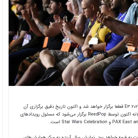
در خرداد ماه تایید شد که پس از چند سال سردرگمی، E3 2023 قطعا برگزار خواهد شد و اکنون تاریخ دقیق برگزاری آن
. این رویداد سالانه اکنون توسط ReedPop برگزار می‌شود که مسئول رویدادهای
 قول داده بود که مراسم بعدی E3 «بازگشت به فرم» خواهد بود. نمایش سال آینده به مرکز همایش‌های