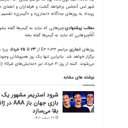
شهر لس آنجلس برخواهد گشت و طرفداران و اعضای ص
رویداد به روزهای جداگانه «تجاری» و «گیمری» تقسیم 
مطلب پیشنهادی:
چیزهایی که نباید به گیمرها گفته بشه
روزهای
تجاری
مراسم E3 2033 از
۲۳ تا ۲۵ خرداد
برپا 
برگزار خواهد شد. بنابراین تنها یک روز همپوشانی وجود 
می‌شوند. البته از روز ۲۱ خرداد نیز «نمایش‌های شرکا» (Partnered Showcases) برگزار خواهند شد.
نوشته های مشابه
شرود استریمر مشهور یک
بازی جهان باز AAA در ژ
بقا می‌سازد
27 اسفند 1401