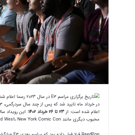
اعلام شده است: از
۲۳ تا ۲۶ خرداد ۱۴۰۲
محبوب دیگری مانند PAX East and West، New York Comic Con و Star Wars Celebration است.
ReedPop قبلا