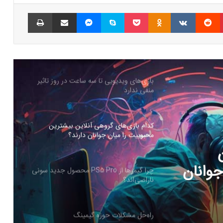
گسترده‌ای شد
پینتریست
Reddit
VKontakte
Odnoklassniki
پاکت
اسکایپ
مسنجر
اشتراک گذاری با ایمیل
چاپ
بازی‌های ویدیویی تا سه ساعت در روز تاثیر
منفی ندارد
کدام بازی‌های گروهی آنلاین بیشترین
محبوبیت را میان جوانان دارند؟
چرا گیمرها از PS5 Pro محصول جدید سونی
ناراضی‌اند؟
PS5 Pro محصول
راه‌حل مشکلات حوزه گیمینگ
حمله هکرها به بازی پوکمون