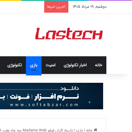
دوشنبه, 19 مرداد 1405
کشف جدید دانشمندان: برخی 
آخرین خبرها
خانه
اخبار تکنولوژی
امنيت
بازی
تکنولوژی
خانه
/
بازی
/
تاریخ اکران فیلم Madame Web سه ماه عقب افتاد