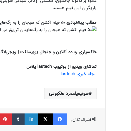
علاوه بر داکوتا جانسون، سلستی اوکانر، سیدنی سوینی، آد
بازیگران این فیلم هستند.
مطلب پیشنهادی:
۵۰ فیلم اکشن که هیجان را به رگ‌هایتان تزریق می‌کنند
خاکسپاری رد دد آنلاین و جنجال یوبیسافت | ویجی‌لا
تماشای ویدیو از یوتیوب lastech پلاس
مجله خبری lastech
سونیفیلممرد عنکبوتی
فیسبوک
ایکس
لینکداین
تامبلر
اشتراک گذاری