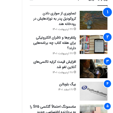
تصاویری از سواری دادن
کروکودیل پدر به نوزادهایش در
رودخانه هند
27 اردیبهشت 1401
پلتفرم‌ها و ناشران الکترونیکی
برای هفته کتاب چه برنامه‌هایی
دارند؟
27 اردیبهشت 1401
افزایش قیمت کرایه تاکسی‌های
آنلاین لغو شد
28 اردیبهشت 1401
بیگ بلوباتن
21 اسفند 1401
سامسونگ احتمالاً گلکسی S25 را
به پردازنده اختصاصی جدید