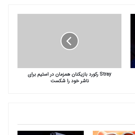
اینفوگرافیک: در سال ۲۰۲۵ منتظر این
S
بازی‌های ویدئویی جذاب باشید
t
r
a
رفع فیلتر گوگل پلی به حل مشکلات سازندگان
y
بازی‌ها کمک خواهد کرد؟
ر
ک
و
جذب سرمایه ۱۰ میلیون دلاری توسط شرکت
ر
بازی‌سازی ترکیه‌ای از سوئد
Stray رکورد بازیکنان همزمان در استیم برای
د
ب
ناشر خود را شکست
ا
ز
شبکه پلی‌استیشن (PSN) دچار اختلالات
ی
گسترده‌ای شد
ک
ن
ا
بازی‌های ویدیویی تا سه ساعت در روز تاثیر
ن
منفی ندارد
ه