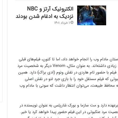
الکترونیک آرتز و NBC
نزدیک به ادغام شدن بودند
1 خرداد 1401
مادام وب را انجام خواهد داد، اما تا کنون، فیلم‌های قبلی
از سونی Spider-Verse با شخصیت‌های آن آزادی عمل زیادی داشته‌اند. به عنوان مثال، Venom دیگر به شخصیت مرد
فیلم با حضور تام هاردی در نقش ونوم (ادی براک) دارد. همین
بوتی که فیلم مستقل خود را با بازی جرد لتو در نقش اصلی
ه محافظ طبیعت، می‌توان انتظار داشت که سونی با مادام وب
برعهده دارد و مت سازما و بورک شارپلس به عنوان نویسنده در
ت مرد عنکبوتی در این فیلم حضور پیدا خواهد کرد یا خیر.
کنسول دیجیتال PS5 کمترین محبوبیت را در