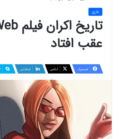
بازی
عقب افتاد
فیسبوک
ایکس
لینکداین
ا