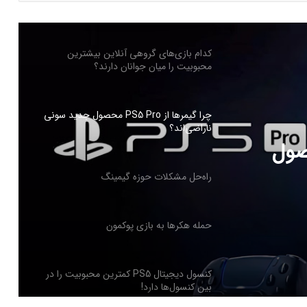
منفی ندارد
کدام بازی‌های گروهی آنلاین بیشترین
محبوبیت را میان جوانان دارند؟
چرا گیمرها از PS5 Pro محصول جدید سونی
ناراضی‌اند؟
PS5 Pro محصول
راه‌حل مشکلات حوزه گیمینگ
حمله هکرها به بازی پوکمون
کنسول دیجیتال PS5 کمترین محبوبیت را در
بین کنسول‌ها دارد!