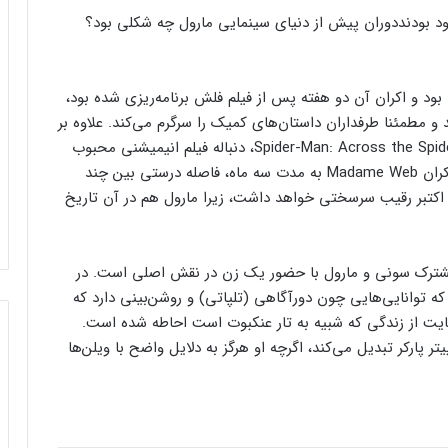
دوران پیش از دنیای سینمایی مارول چه شکلی بود؟
 بود و اکران آن دو هفته پس از فیلم فلش برنامه‌ریزی شده بود،
 و مطمئنا طرفداران داستان‌های کمیک را سرگرم می‌کند. علاوه بر
این، انتشار مادام وب نیز تنها یک ماه پس از Spider-Man: Across the Spider-Verse، دنباله فیلم انیمیشنی محبوب
سونی در سال ۲۰۱۸ بود. سونی با عقب انداختن تاریخ اکران Madame Web به مدت سه ماه، فاصله درستی بین چند
سخه Spider-Verse ایجاد کرد. با این حال سونی در ۶ اکتبر رقیب سرسختی خواهد داشت، زیرا مارول هم در آن تاریخ
م مشترک سونی و مارول با حضور یک زن در نقش اصلی است. در
وانایی‌هایی چون دورآگاهی (تلپاتی) و روشن‌بینی دارد که
یت از زندگی که شبیه به تار عنکبوت است احاطه شده است.
 پارکر تبدیل می‌کند، اگرچه او هرگز به دلایل واضح با ویلن‌ها