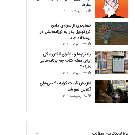
مفرط
10 اردیبهشت 1402
تصاویری از سواری دادن
کروکودیل پدر به نوزادهایش در
رودخانه هند
27 اردیبهشت 1401
پلتفرم‌ها و ناشران الکترونیکی
برای هفته کتاب چه برنامه‌هایی
دارند؟
27 اردیبهشت 1401
افزایش قیمت کرایه تاکسی‌های
آنلاین لغو شد
28 اردیبهشت 1401
پربازدیدترین مطالب