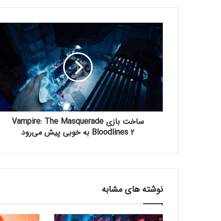
س
ا
خ
ت
ب
ا
ز
ی
V
ساخت بازی Vampire: The Masquerade
a
m
Bloodlines 2 به خوبی پیش می‌رود
p
i
r
e
:
نوشته های مشابه
T
h
e