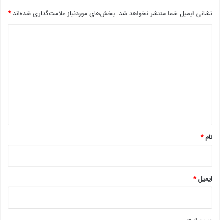
[
ت
نشانی ایمیل شما منتشر نخواهد شد.
بخش‌های موردنیاز علامت‌گذاری شده‌اند
*
م
د
ا
ش
ی
ا
د
ک
ن
گ
ی
ا
د
ه
]
*
نام
*
مجله خبری lastech
ایمیل
*
بازی چند نفرهبازی رایگانبرادران وارنر