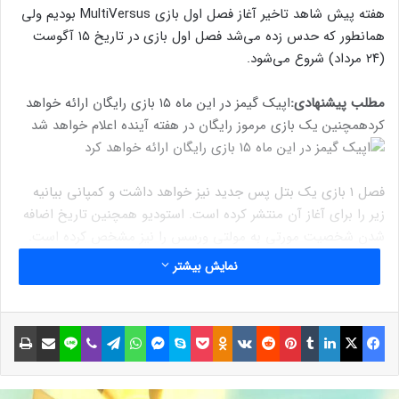
هفته پیش شاهد تاخیر آغاز فصل اول بازی MultiVersus بودیم ولی
همانطور که حدس زده می‌شد فصل اول بازی در تاریخ ۱۵ آگوست
(۲۴ مرداد) شروع می‌شود.
مطلب پیشنهادی:
اپیک گیمز در این ماه ۱۵ بازی رایگان ارائه خواهد
کرد
همچنین یک بازی مرموز رایگان در هفته آینده اعلام خواهد شد
فصل ۱ بازی یک بتل پس جدید نیز خواهد داشت و کمپانی بیانیه
زیر را برای آغاز آن منتشر کرده است. استودیو همچنین تاریخ اضافه
شدن شخصیت مورتی به مولتی ورسس را نیز مشخص کرده است.
نمایش بیشتر
نوشته های مشابه
فیسبوک
ایکس
لینکداین
تامبلر
پینتریست
Reddit
VKontakte
Odnoklassniki
پاکت
اسکایپ
مسنجر
واتس آپ
تلگرام
وایبر
لاین
اشتراک گذاری با ایمیل
چاپ
اولین تصویر رسمی از سریال
Fallout منتشر شد
5 آبان 1401