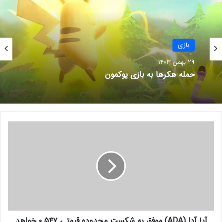
نمرات فیلم Ant-Man and the
Wasp: Quantumania منتشر شد
27 بهمن 1401
بازی
29 بهمن 1403
حمله هکرها به بازی پوکمون
ما هیجان زده هستیم که اعلام کنیم فصل
آ
اول در ۱۵ آگوست با یک بتل پس کاملا
ی
ا
جدید آغاز می‌شود تا شما بتوانید جوایز
آ
درون بازی را به دست آورید! همچنین
د
ا
می‌توانیم تأیید کنیم که مورتی در تاریخ ۲۳
(
A
آگوست (۱ شهریور) به عنوان بخشی از
D
فصل ۱ به فهرست شخصیت‌ها بازی ملحق
آیا آدا (ADA) موفق به شکست محدوده قیمتی ۰.۵۴۷ خواهد
A