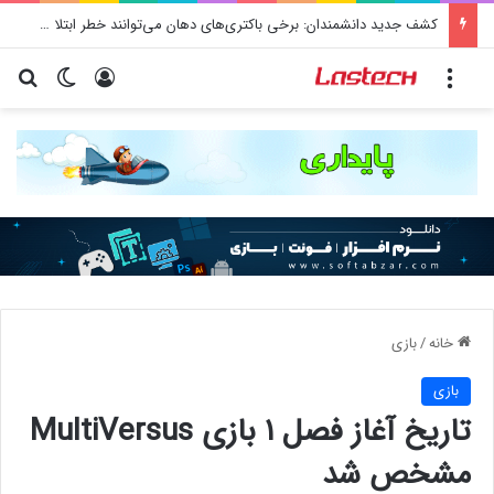
راهنمای خرید سرور اختصاصی | آموزش جامع قدم به قدم
منو
ورود
تغییر پو
جس
خانه
/
بازی
بازی
تاریخ آغاز فصل ۱ بازی MultiVersus
مشخص شد