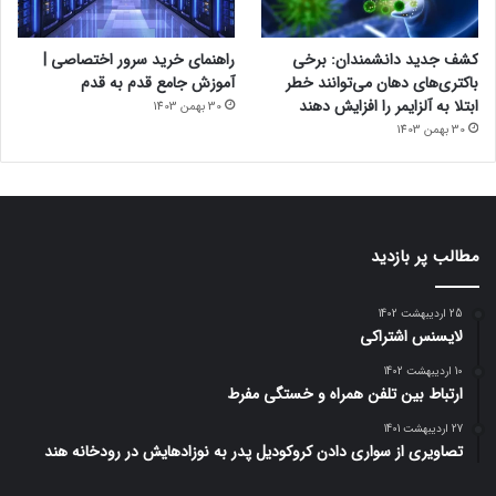
کشف جدید دانشمندان: برخی
راهنمای خرید سرور اختصاصی |
باکتری‌های دهان می‌توانند خطر
آموزش جامع قدم به قدم
ابتلا به آلزایمر را افزایش دهند
30 بهمن 1403
30 بهمن 1403
مطالب پر بازدید
25 اردیبهشت 1402
لایسنس اشتراکی
10 اردیبهشت 1402
ارتباط بین تلفن همراه و خستگی مفرط
27 اردیبهشت 1401
تصاویری از سواری دادن کروکودیل پدر به نوزادهایش در رودخانه هند